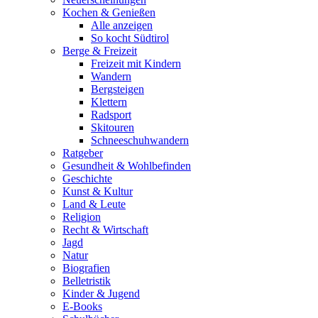
Kochen & Genießen
Alle anzeigen
So kocht Südtirol
Berge & Freizeit
Freizeit mit Kindern
Wandern
Bergsteigen
Klettern
Radsport
Skitouren
Schneeschuhwandern
Ratgeber
Gesundheit & Wohlbefinden
Geschichte
Kunst & Kultur
Land & Leute
Religion
Recht & Wirtschaft
Jagd
Natur
Biografien
Belletristik
Kinder & Jugend
E-Books