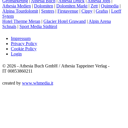
Geomarketing
|
Athesia Buch
|
Athesia Druck
|
Athesia Jobs
|
Athesia Medien
|
Dolomiten
|
Dolomiten Markt
|
Zett
|
Quimedia
|
Alpina Tourdolomit
|
Sentres
|
Firstavenue
|
Cippy
|
Grafus
|
Loeff
Sytem
Hotel Therme Meran
|
Glacier Hotel Grawand
|
Alpin Arena
Schnals
|
Sport Media Südtirol
Impressum
Privacy Policy
Cookie Policy
Login
© 2026 - Athesia Buch GmbH / Athesia Tappeiner Verlag -
IT 00853860211
created by
www.whmedia.it