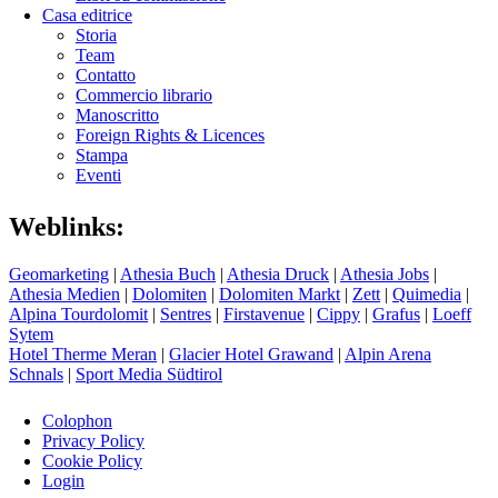
Casa editrice
Storia
Team
Contatto
Commercio librario
Manoscritto
Foreign Rights & Licences
Stampa
Eventi
Weblinks:
Geomarketing
|
Athesia Buch
|
Athesia Druck
|
Athesia Jobs
|
Athesia Medien
|
Dolomiten
|
Dolomiten Markt
|
Zett
|
Quimedia
|
Alpina Tourdolomit
|
Sentres
|
Firstavenue
|
Cippy
|
Grafus
|
Loeff
Sytem
Hotel Therme Meran
|
Glacier Hotel Grawand
|
Alpin Arena
Schnals
|
Sport Media Südtirol
Colophon
Privacy Policy
Cookie Policy
Login