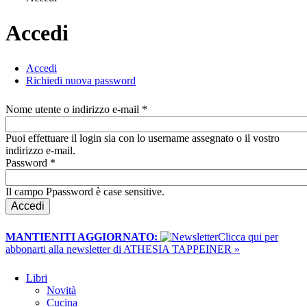
Tu sei qui
Accedi
Accedi
(scheda attiva)
Richiedi nuova password
Schede primarie
Nome utente o indirizzo e-mail
*
Puoi effettuare il login sia con lo username assegnato o il vostro
indirizzo e-mail.
Password
*
Il campo Ppassword è case sensitive.
MANTIENITI AGGIORNATO:
​Clicca qui per
abbonarti alla newsletter di ATHESIA TAPPEINER »
Libri
Novità
Cucina