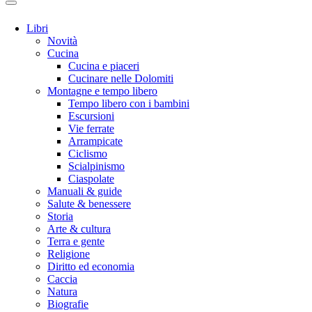
Libri
Novità
Cucina
Cucina e piaceri
Cucinare nelle Dolomiti
Montagne e tempo libero
Tempo libero con i bambini
Escursioni
Vie ferrate
Arrampicate
Ciclismo
Scialpinismo
Ciaspolate
Manuali & guide
Salute & benessere
Storia
Arte & cultura
Terra e gente
Religione
Diritto ed economia
Caccia
Natura
Biografie