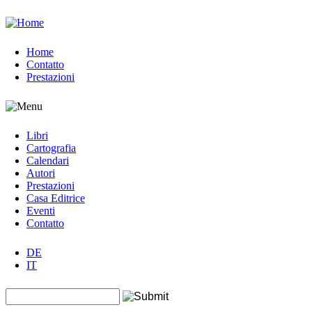
Jump to navigation
Home
Contatto
Prestazioni
Libri
Cartografia
Calendari
Autori
Prestazioni
Casa Editrice
Eventi
Contatto
DE
IT
Search this site
Form di ricerca