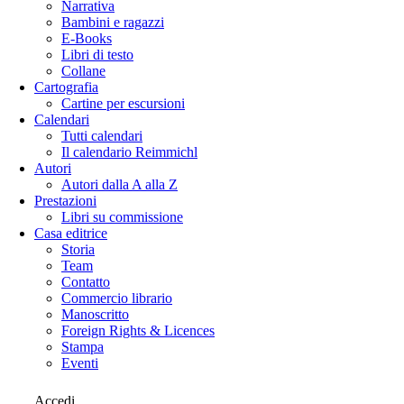
Narrativa
Bambini e ragazzi
E-Books
Libri di testo
Collane
Cartografia
Cartine per escursioni
Calendari
Tutti calendari
Il calendario Reimmichl
Autori
Autori dalla A alla Z
Prestazioni
Libri su commissione
Casa editrice
Storia
Team
Contatto
Commercio librario
Manoscritto
Foreign Rights & Licences
Stampa
Eventi
Accedi