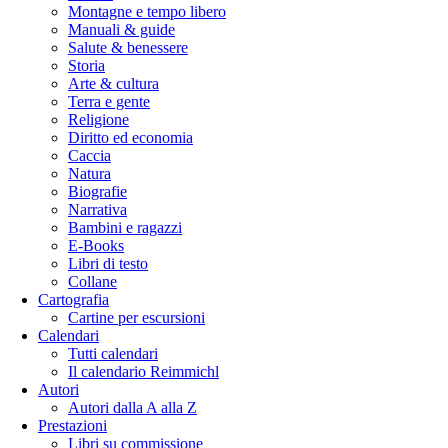
Montagne e tempo libero
Manuali & guide
Salute & benessere
Storia
Arte & cultura
Terra e gente
Religione
Diritto ed economia
Caccia
Natura
Biografie
Narrativa
Bambini e ragazzi
E-Books
Libri di testo
Collane
Cartografia
Cartine per escursioni
Calendari
Tutti calendari
Il calendario Reimmichl
Autori
Autori dalla A alla Z
Prestazioni
Libri su commissione