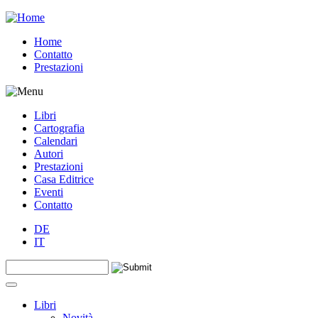
Jump to navigation
Home
Contatto
Prestazioni
Libri
Cartografia
Calendari
Autori
Prestazioni
Casa Editrice
Eventi
Contatto
DE
IT
Search this site
Form di ricerca
Libri
Novità