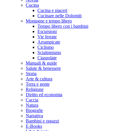
Cucina
Cucina e piaceri
Cucinare nelle Dolomiti
Montagne e tempo libero
Tempo libero con i bambini
Escursioni
Vie ferrate
Arrampicate
Ciclismo
Scialpinismo
Ciaspolate
Manuali & guide
Salute & benessere
Storia
Arte & cultura
Terra e gente
Religione
Diritto ed economia
Caccia
Natura
Biografie
Narrativa
Bambini e ragazzi
E-Books