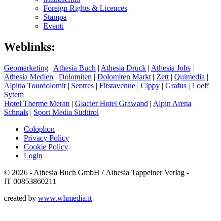
Foreign Rights & Licences
Stampa
Eventi
Weblinks:
Geomarketing
|
Athesia Buch
|
Athesia Druck
|
Athesia Jobs
|
Athesia Medien
|
Dolomiten
|
Dolomiten Markt
|
Zett
|
Quimedia
|
Alpina Tourdolomit
|
Sentres
|
Firstavenue
|
Cippy
|
Grafus
|
Loeff
Sytem
Hotel Therme Meran
|
Glacier Hotel Grawand
|
Alpin Arena
Schnals
|
Sport Media Südtirol
Colophon
Privacy Policy
Cookie Policy
Login
© 2026 - Athesia Buch GmbH / Athesia Tappeiner Verlag -
IT 00853860211
created by
www.whmedia.it