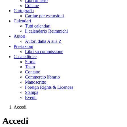
Libri di testo
Collane
Cartografia
Cartine per escursioni
Calendari
Tutti calendari
Il calendario Reimmichl
Autori
Autori dalla A alla Z
Prestazioni
Libri su commissione
Casa editrice
Storia
Team
Contatto
Commercio librario
Manoscritto
Foreign Rights & Licences
Stampa
Eventi
Accedi
Tu sei qui
Accedi