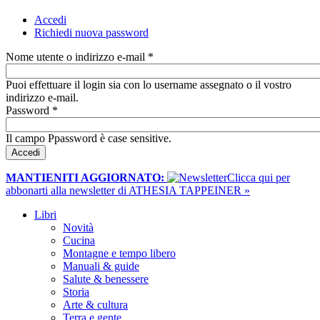
Accedi
(scheda attiva)
Richiedi nuova password
Schede primarie
Nome utente o indirizzo e-mail
*
Puoi effettuare il login sia con lo username assegnato o il vostro
indirizzo e-mail.
Password
*
Il campo Ppassword è case sensitive.
MANTIENITI AGGIORNATO:
​Clicca qui per
abbonarti alla newsletter di ATHESIA TAPPEINER »
Libri
Novità
Cucina
Montagne e tempo libero
Manuali & guide
Salute & benessere
Storia
Arte & cultura
Terra e gente