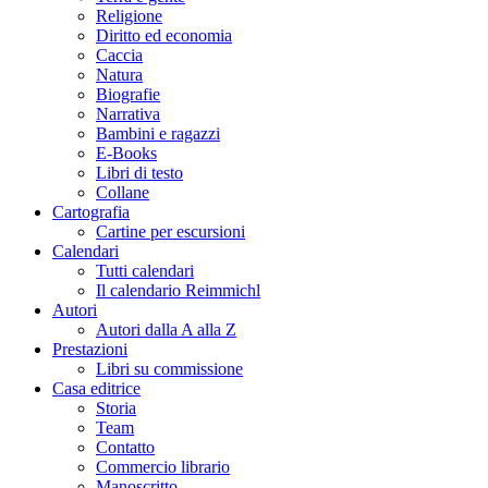
Religione
Diritto ed economia
Caccia
Natura
Biografie
Narrativa
Bambini e ragazzi
E-Books
Libri di testo
Collane
Cartografia
Cartine per escursioni
Calendari
Tutti calendari
Il calendario Reimmichl
Autori
Autori dalla A alla Z
Prestazioni
Libri su commissione
Casa editrice
Storia
Team
Contatto
Commercio librario
Manoscritto