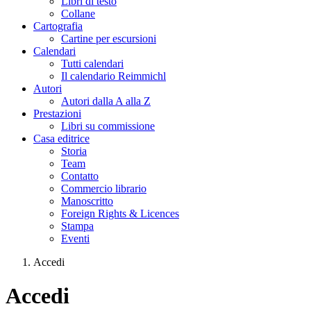
Libri di testo
Collane
Cartografia
Cartine per escursioni
Calendari
Tutti calendari
Il calendario Reimmichl
Autori
Autori dalla A alla Z
Prestazioni
Libri su commissione
Casa editrice
Storia
Team
Contatto
Commercio librario
Manoscritto
Foreign Rights & Licences
Stampa
Eventi
Accedi
Tu sei qui
Accedi