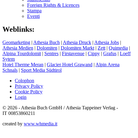
Foreign Rights & Licences
Stampa
Eventi
Weblinks:
Geomarketing
|
Athesia Buch
|
Athesia Druck
|
Athesia Jobs
|
Athesia Medien
|
Dolomiten
|
Dolomiten Markt
|
Zett
|
Quimedia
|
Alpina Tourdolomit
|
Sentres
|
Firstavenue
|
Cippy
|
Grafus
|
Loeff
Sytem
Hotel Therme Meran
|
Glacier Hotel Grawand
|
Alpin Arena
Schnals
|
Sport Media Südtirol
Colophon
Privacy Policy
Cookie Policy
Login
© 2026 - Athesia Buch GmbH / Athesia Tappeiner Verlag -
IT 00853860211
created by
www.whmedia.it