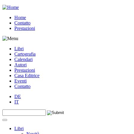
Jump to navigation
Home
Contatto
Prestazioni
Libri
Cartografia
Calendari
Autori
Prestazioni
Casa Editrice
Eventi
Contatto
DE
IT
Search this site
Form di ricerca
Libri
Novità