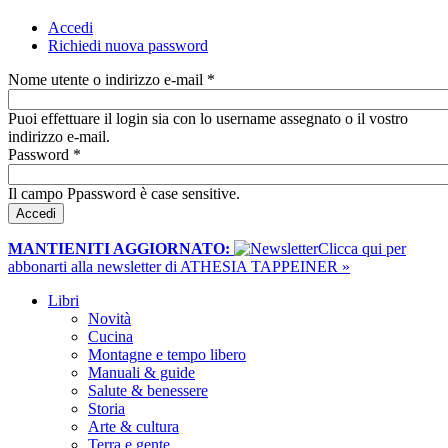
Accedi
(scheda attiva)
Richiedi nuova password
Schede primarie
Nome utente o indirizzo e-mail
*
Puoi effettuare il login sia con lo username assegnato o il vostro
indirizzo e-mail.
Password
*
Il campo Ppassword è case sensitive.
MANTIENITI AGGIORNATO:
​Clicca qui per
abbonarti alla newsletter di ATHESIA TAPPEINER »
Libri
Novità
Cucina
Montagne e tempo libero
Manuali & guide
Salute & benessere
Storia
Arte & cultura
Terra e gente