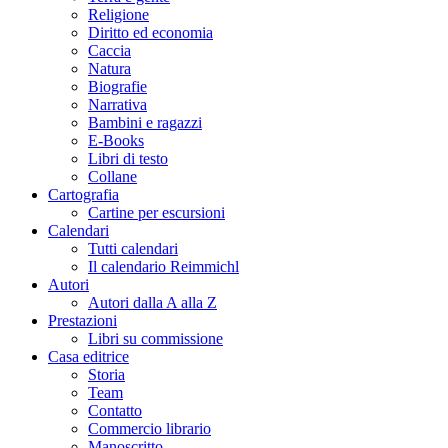
Religione
Diritto ed economia
Caccia
Natura
Biografie
Narrativa
Bambini e ragazzi
E-Books
Libri di testo
Collane
Cartografia
Cartine per escursioni
Calendari
Tutti calendari
Il calendario Reimmichl
Autori
Autori dalla A alla Z
Prestazioni
Libri su commissione
Casa editrice
Storia
Team
Contatto
Commercio librario
Manoscritto