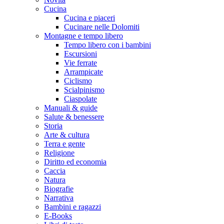
Cucina
Cucina e piaceri
Cucinare nelle Dolomiti
Montagne e tempo libero
Tempo libero con i bambini
Escursioni
Vie ferrate
Arrampicate
Ciclismo
Scialpinismo
Ciaspolate
Manuali & guide
Salute & benessere
Storia
Arte & cultura
Terra e gente
Religione
Diritto ed economia
Caccia
Natura
Biografie
Narrativa
Bambini e ragazzi
E-Books