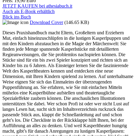
Preis:
19,90 Euro
JETZT KAUFEN bei athesiabuch.it
Auch als E-Book erhältlich
Blick ins Buch
Download Cover
(146.65 KB)
Dieses Praxishandbuch macht Eltern, Großeltern und Erziehern
Mut, einfach hineinzuschlüpfen in die lustigen Kasperlpuppen und
mit den Kindern abzutauchen in die Magie der Märchenwelt: Sie
finden jede Menge spannende Kasperlstücke mit detaillierten
Regieanweisungen, die Sie problemlos nachspielen können. Die
Stücke sind für ein bis zwei Spieler konzipiert und richten sich an
Kinder bis zu 6 Jahren. Als Einsteiger lernen Sie die faszinierende
Welt des Kasperltheaters kennen und entdecken eine neue
Dimension, mit Ihren Kindern spielend zu lernen. Auf unterhaltsame
Weise eignen Sie sich das Einmaleins der überzeugenden
Puppenführung an. Sie erfahren, wie Sie mit einfachen Mitteln
mühelos eine Kasperlbühne aufstellen und theatertaugliche
Spezialeffekte zaubern können. Die anschaulichen Illustrationen
unterstützen Sie dabei. Wer schon Profi ist oder wer nicht Lust auf
langes Lesen hat, sucht sich im Inhaltsverzeichnis ruckzuck das
passende Stück aus, klappt die Schnellanleitung auf und schon
geht’s los. Die Checkliste in der Rückklappe hilft Ihnen, bei der
Aufführung an alles zu denken. Und weil Kasperltheater hungrig
macht, gibt’s für danach Anregungen zu lustigen Kasperljausen: