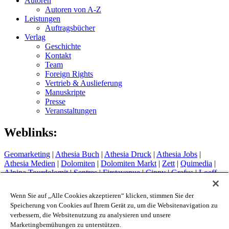
Autoren
Autoren von A-Z
Leistungen
Auftragsbücher
Verlag
Geschichte
Kontakt
Team
Foreign Rights
Vertrieb & Auslieferung
Manuskripte
Presse
Veranstaltungen
Weblinks:
Geomarketing
|
Athesia Buch
|
Athesia Druck
|
Athesia Jobs
|
Athesia Medien
|
Dolomiten
|
Dolomiten Markt
|
Zett
|
Quimedia
|
Alpina Tourdolomit
|
Sentres
|
Firstavenue
|
Cippy
|
Grafus
|
Loeff
Sytem
Hotel Therme Meran
|
Glacier Hotel Grawand
|
Alpin Arena
Wenn Sie auf „Alle Cookies akzeptieren“ klicken, stimmen Sie der
Schnals
|
Sport Media Südtirol
Speicherung von Cookies auf Ihrem Gerät zu, um die Websitenavigation zu
verbessern, die Websitenutzung zu analysieren und unsere
Impressum
Marketingbemühungen zu unterstützen.
Privacy Policy