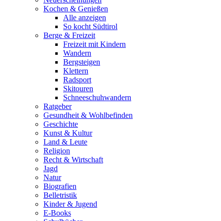
Kochen & Genießen
Alle anzeigen
So kocht Südtirol
Berge & Freizeit
Freizeit mit Kindern
Wandern
Bergsteigen
Klettern
Radsport
Skitouren
Schneeschuhwandern
Ratgeber
Gesundheit & Wohlbefinden
Geschichte
Kunst & Kultur
Land & Leute
Religion
Recht & Wirtschaft
Jagd
Natur
Biografien
Belletristik
Kinder & Jugend
E-Books