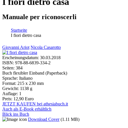
I fiori dietro casa
Manuale per riconoscerli
Startseite
I fiori dietro casa
Sie sind hier
Giovanni Ariot
Nicola Casarotto
Erscheinungsdatum:
30.03.2018
ISBN:
978-88-6839-334-2
Seiten:
384
Buch flexibler Einband (Paperback)
Sprache:
Italiano
Format:
215 x 230 mm
Gewicht:
1138 g
Auflage:
1
Preis:
12,90 Euro
JETZT KAUFEN bei athesiabuch.it
Auch als E-Book erhältlich
Blick ins Buch
Download Cover
(1.11 MB)