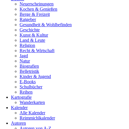
Neuerscheinungen
Kochen & Genießen
Berge & Freizeit
Ratgeber
Gesundheit & Wohlbefinden
Geschichte
Kunst & Kultur
Land & Leute
Religion
Recht & Wirtschaft
Jagd
Natur
Biografien
Belletristik
Kinder & Jugend
E-Books
Schulbücher
Reihen
Kartografie
Wanderkarten
Kalender
Alle Kalender
Reimmichlkalender
Autoren
Autoren von A-Z