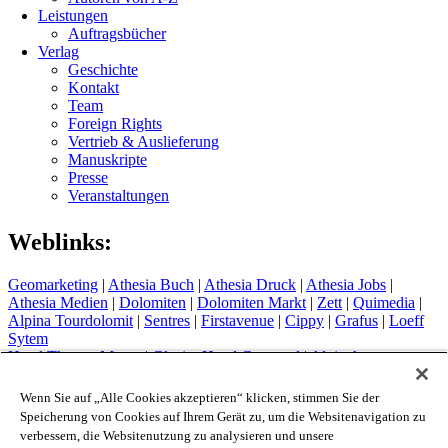
Leistungen
Auftragsbücher
Verlag
Geschichte
Kontakt
Team
Foreign Rights
Vertrieb & Auslieferung
Manuskripte
Presse
Veranstaltungen
Weblinks:
Geomarketing
|
Athesia Buch
|
Athesia Druck
|
Athesia Jobs
|
Athesia Medien
|
Dolomiten
|
Dolomiten Markt
|
Zett
|
Quimedia
|
Alpina Tourdolomit
|
Sentres
|
Firstavenue
|
Cippy
|
Grafus
|
Loeff
Sytem
Hotel Therme Meran
|
Glacier Hotel Grawand
|
Alpin Arena
Schnals
|
Sport Media Südtirol
Wenn Sie auf „Alle Cookies akzeptieren“ klicken, stimmen Sie der
Impressum
Speicherung von Cookies auf Ihrem Gerät zu, um die Websitenavigation zu
Privacy Policy
verbessern, die Websitenutzung zu analysieren und unsere