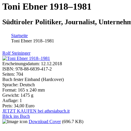
Toni Ebner 1918–1981
Südtiroler Politiker, Journalist, Unterneh
Startseite
Toni Ebner 1918–1981
Sie sind hier
Rolf Steininger
Erscheinungsdatum:
12.12.2018
ISBN:
978-88-6839-417-2
Seiten:
704
Buch fester Einband (Hardcover)
Sprache:
Deutsch
Format:
165 x 240 mm
Gewicht:
1475 g
Auflage:
1
Preis:
34,00 Euro
JETZT KAUFEN bei athesiabuch.it
Blick ins Buch
Download Cover
(696.7 KB)