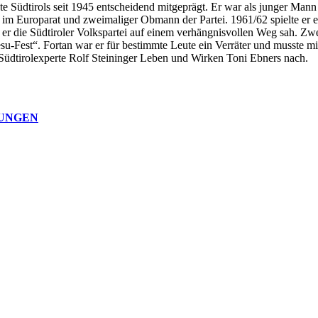
hte Südtirols seit 1945 entscheidend mitgeprägt. Er war als junger Man
im Europarat und zweimaliger Obmann der Partei. 1961/62 spielte er ei
der er die Südtiroler Volkspartei auf einem verhängnisvollen Weg sah. Z
su-Fest“. Fortan war er für bestimmte Leute ein Verräter und musste m
d Südtirolexperte Rolf Steininger Leben und Wirken Toni Ebners nach.
NUNGEN