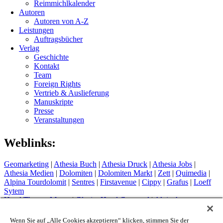
Reimmichlkalender
Autoren
Autoren von A-Z
Leistungen
Auftragsbücher
Verlag
Geschichte
Kontakt
Team
Foreign Rights
Vertrieb & Auslieferung
Manuskripte
Presse
Veranstaltungen
Weblinks:
Geomarketing
|
Athesia Buch
|
Athesia Druck
|
Athesia Jobs
|
Athesia Medien
|
Dolomiten
|
Dolomiten Markt
|
Zett
|
Quimedia
|
Alpina Tourdolomit
|
Sentres
|
Firstavenue
|
Cippy
|
Grafus
|
Loeff
Sytem
Hotel Therme Meran
|
Glacier Hotel Grawand
|
Alpin Arena
Schnals
|
Sport Media Südtirol
Wenn Sie auf „Alle Cookies akzeptieren“ klicken, stimmen Sie der