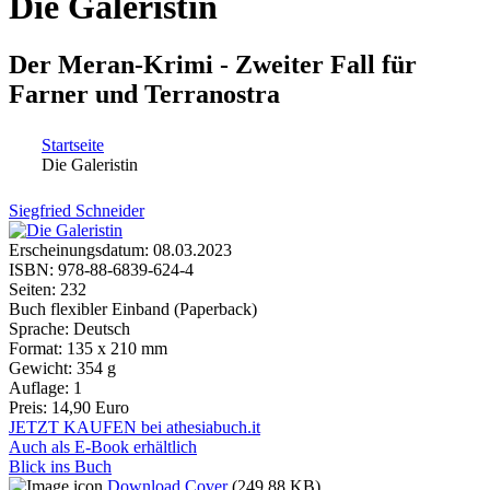
Die Galeristin
Der Meran-Krimi - Zweiter Fall für
Farner und Terranostra
Startseite
Die Galeristin
Sie sind hier
Siegfried Schneider
Erscheinungsdatum:
08.03.2023
ISBN:
978-88-6839-624-4
Seiten:
232
Buch flexibler Einband (Paperback)
Sprache:
Deutsch
Format:
135 x 210 mm
Gewicht:
354 g
Auflage:
1
Preis:
14,90 Euro
JETZT KAUFEN bei athesiabuch.it
Auch als E-Book erhältlich
Blick ins Buch
Download Cover
(249.88 KB)