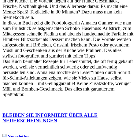
in der Küche. Die Vorteile liegen auf der Hand: Geschmack,
Frische, Nachhaltigkeit. Und das Allerbeste daran: Es macht eine
Menge Spaß! Tagliatelle in 30 Minuten? Dazu muss man kein
Sternekoch sein.
In diesem Buch zeigt die Foodbloggerin Annalea Ganner, wie man
zum Frühstück selbstgemachten Schoko-Haselnuss-Aufstrich, zum
Mittagessen schnelle Piadina und abends handgemachte Farfalle mit
Himbeer-Blitzsorbet als Dessert machen kann. Die Vorräte werden
aufgestockt mit Brötchen, Grissini, frischem Pesto oder gesundem
Müsli und Geschenken aus der Küche wie Pralinen. Das alles
stylisch fotografiert und garniert mit tollen Tipps!
Das Buch beinhaltet Rezepte für Lebensmittel, die oft fertig gekauft
werden, weil sie vermeintlich schwierig oder zeitaufwendig
herzustellen sind. Annalena möchte den Leser*innen durch Schritt-
für-Schritt-Anleitungen zeigen, wie sie Vieles zu Hause selbst
machen können – mit Gelinggarantie! Keine Zusatzstoffe, weniger
Müll und Bomben-Geschmack. Das alles mit garantiertem
Spaßfaktor.
BLEIBEN SIE INFORMIERT ÜBER ALLE
NEUERSCHEINUNGEN