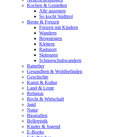
Kochen & Genießen
Alle anzeigen
So kocht Südtirol
Berge & Freizeit
Freizeit mit Kindern
Wandern
Bergsteigen
Klettern
Radsport
Skitouren
Schneeschuhwandern
Ratgeber
Gesundheit & Wohlbefinden
Geschichte
Kunst & Kultur
Land & Leute
Religion
Recht & Wirtschaft
Jagd
Natur
Biografien
Belletristik
Kinder & Jugend
E-Books