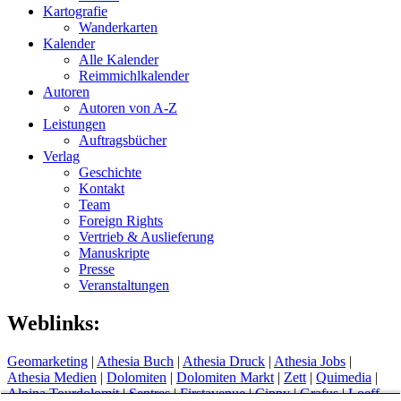
Kartografie
Wanderkarten
Kalender
Alle Kalender
Reimmichlkalender
Autoren
Autoren von A-Z
Leistungen
Auftragsbücher
Verlag
Geschichte
Kontakt
Team
Foreign Rights
Vertrieb & Auslieferung
Manuskripte
Presse
Veranstaltungen
Weblinks:
Geomarketing
|
Athesia Buch
|
Athesia Druck
|
Athesia Jobs
|
Athesia Medien
|
Dolomiten
|
Dolomiten Markt
|
Zett
|
Quimedia
|
Alpina Tourdolomit
|
Sentres
|
Firstavenue
|
Cippy
|
Grafus
|
Loeff