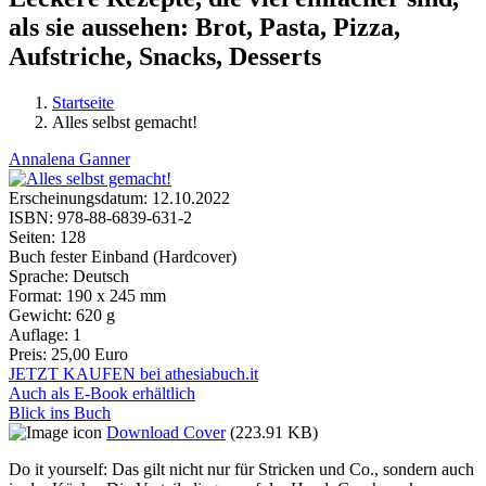
als sie aussehen: Brot, Pasta, Pizza,
Aufstriche, Snacks, Desserts
Startseite
Alles selbst gemacht!
Sie sind hier
Annalena Ganner
Erscheinungsdatum:
12.10.2022
ISBN:
978-88-6839-631-2
Seiten:
128
Buch fester Einband (Hardcover)
Sprache:
Deutsch
Format:
190 x 245 mm
Gewicht:
620 g
Auflage:
1
Preis:
25,00 Euro
JETZT KAUFEN bei athesiabuch.it
Auch als E-Book erhältlich
Blick ins Buch
Download Cover
(223.91 KB)
Do it yourself: Das gilt nicht nur für Stricken und Co., sondern auch