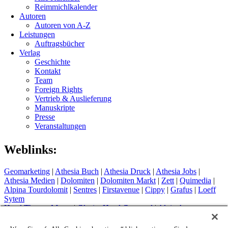
Reimmichlkalender
Autoren
Autoren von A-Z
Leistungen
Auftragsbücher
Verlag
Geschichte
Kontakt
Team
Foreign Rights
Vertrieb & Auslieferung
Manuskripte
Presse
Veranstaltungen
Weblinks:
Geomarketing
|
Athesia Buch
|
Athesia Druck
|
Athesia Jobs
|
Athesia Medien
|
Dolomiten
|
Dolomiten Markt
|
Zett
|
Quimedia
|
Alpina Tourdolomit
|
Sentres
|
Firstavenue
|
Cippy
|
Grafus
|
Loeff
Sytem
Hotel Therme Meran
|
Glacier Hotel Grawand
|
Alpin Arena
Schnals
|
Sport Media Südtirol