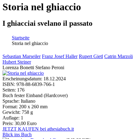
Storia nel ghiaccio
I ghiacciai svelano il passato
Startseite
Storia nel ghiaccio
Sie sind hier
Sebastian Marseiler
Franz Josef Haller
Rupert Gietl
Catrin Marzoli
Hubert Steiner
Lorenza Bonetti
Stefano Peroni
Erscheinungsdatum:
18.12.2024
ISBN:
978-88-6839-766-1
Seiten:
176
Buch fester Einband (Hardcover)
Sprache:
Italiano
Format:
200 x 260 mm
Gewicht:
758 g
Auflage:
1
Preis:
30,00 Euro
JETZT KAUFEN bei athesiabuch.it
Blick ins Buch