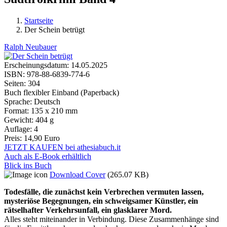
Startseite
Der Schein betrügt
Sie sind hier
Ralph Neubauer
Erscheinungsdatum:
14.05.2025
ISBN:
978-88-6839-774-6
Seiten:
304
Buch flexibler Einband (Paperback)
Sprache:
Deutsch
Format:
135 x 210 mm
Gewicht:
404 g
Auflage:
4
Preis:
14,90 Euro
JETZT KAUFEN bei athesiabuch.it
Auch als E-Book erhältlich
Blick ins Buch
Download Cover
(265.07 KB)
Todesfälle, die zunächst kein Verbrechen vermuten lassen,
mysteriöse Begegnungen, ein schweigsamer Künstler, ein
rätselhafter Verkehrsunfall, ein glasklarer Mord.
Alles steht miteinander in Verbindung. Diese Zusammenhänge sind