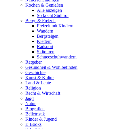
Kochen & Genießen
Alle anzeigen
So kocht Südtirol
Berge & Freizeit
Freizeit mit Kindern
Wandern
Bergsteigen
Klettern
Radsport
Skitouren
Schneeschuhwandern
Ratgeber
Gesundheit & Wohlbefinden
Geschichte
Kunst & Kultur
Land & Leute
Religion
Recht & Wirtschaft
Jagd
Natur
Biografien
Belletristik
Kinder & Jugend
E-Books