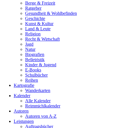
Berge & Freizeit
Ratgeber
Gesundheit & Wohlbefinden
Geschichte
Kunst & Kultur
Land & Leute
Religion
Recht & Wirtschaft
Jagd
Natur
Biografien
Belletristik
Kinder & Jugend
E-Books
Schulbücher
Reihen
Kartografie
Wanderkarten
Kalender
Alle Kalender
Reimmichlkalender
Autoren
Autoren von A-Z
Leistungen
Auftragsbücher