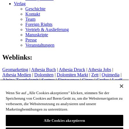
Verlag
Geschichte
Kontakt
Team
Foreign Rights
Vertrieb & Auslieferung
Manuskripte
Presse
Veranstaltungen
Weblinks:
Geomarketing
|
Athesia Buch
|
Athesia Druck
|
Athesia Jobs
|
Athesia Medien
|
Dolomiten
|
Dolomiten Markt
|
Zett
|
Quimedia
|
Alpina Tourdolomit
|
Sentres
|
Firstavenue
|
Cippy
|
Grafus
|
Loeff
Sytem
Hotel Therme Meran
|
Glacier Hotel Grawand
|
Alpin Arena
Wenn Sie auf „Alle Cookies akzeptieren“ klicken, stimmen Sie der
Schnals
|
Sport Media Südtirol
Speicherung von Cookies auf Ihrem Gerät zu, um die Websitenavigation zu
verbessern, die Websitenutzung zu analysieren und unsere
Impressum
Marketingbemühungen zu unterstützen.
Privacy Policy
Cookie Policy
Login
Alle Cookies akzeptieren