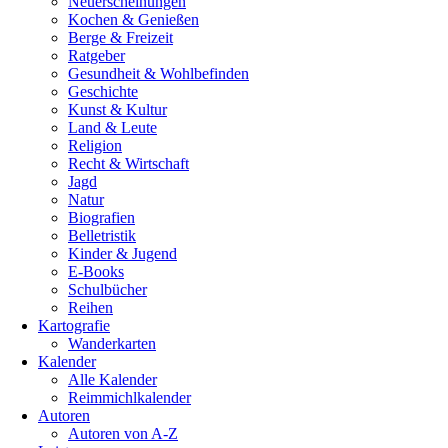
Neuerscheinungen
Kochen & Genießen
Berge & Freizeit
Ratgeber
Gesundheit & Wohlbefinden
Geschichte
Kunst & Kultur
Land & Leute
Religion
Recht & Wirtschaft
Jagd
Natur
Biografien
Belletristik
Kinder & Jugend
E-Books
Schulbücher
Reihen
Kartografie
Wanderkarten
Kalender
Alle Kalender
Reimmichlkalender
Autoren
Autoren von A-Z