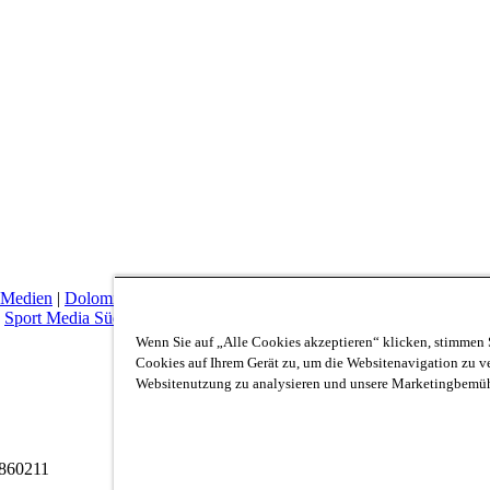
 Medien
|
Dolomiten
|
Dolomiten Markt
|
Zett
|
Quimedia
|
Alpina Tour
|
Sport Media Südtirol
Wenn Sie auf „Alle Cookies akzeptieren“ klicken, stimmen 
Cookies auf Ihrem Gerät zu, um die Websitenavigation zu ve
Websitenutzung zu analysieren und unsere Marketingbemüh
3860211