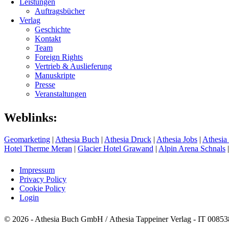
Leistungen
Auftragsbücher
Verlag
Geschichte
Kontakt
Team
Foreign Rights
Vertrieb & Auslieferung
Manuskripte
Presse
Veranstaltungen
Weblinks:
Geomarketing
|
Athesia Buch
|
Athesia Druck
|
Athesia Jobs
|
Athesia
Hotel Therme Meran
|
Glacier Hotel Grawand
|
Alpin Arena Schnals
Impressum
Privacy Policy
Cookie Policy
Login
© 2026 - Athesia Buch GmbH / Athesia Tappeiner Verlag - IT 0085