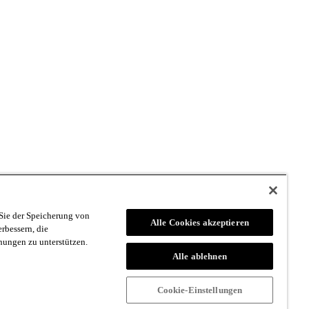
dolomit
|
Sentres
|
Firstavenue
|
Cippy
|
Grafus
|
Loeff Sytem
Sie der Speicherung von
Alle Cookies akzeptieren
rbessern, die
ungen zu unterstützen.
Alle ablehnen
Cookie-Einstellungen