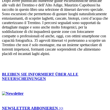
Dopo avere pubblicato numerose guide escursionistiche dedicate
alle valli del Trentino e dell’Alto Adige, Maurizio Capobussi ha
raccolto in questo libro una selezione di itinerari davvero speciale.
Sono escursioni che permettono di gustare luoghi naturalisticamente
entusiasmanti, di scoprire laghetti, cascate, biotopi, corsi d’acqua che
caratterizzano il Trentino. I percorsi segnalati sono supportati da
dettagliate mappe e sono anche molto fotogenici, per la
soddisfazione di chi inquadrerà queste zone con fotocamere
compatte o professionali ed anche, oggi, con ottimi smartphone con
capacità fotografica. 35 agevoli itinerari vi porteranno a scoprire un
Trentino che non è solo montagne, ma un insieme spettacolare di
torrenti impetuosi, formanti cascate sorprendenti che alimentano
placidi ed incantati laghi alpini.
BLEIBEN SIE INFORMIERT ÜBER ALLE
NEUERSCHEINUNGEN
NEWSLETTER ABBONIEREN >>