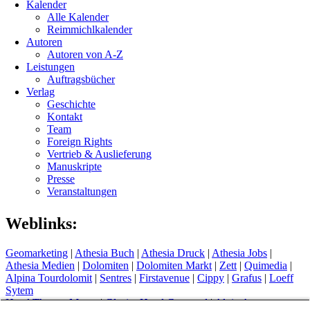
Kalender
Alle Kalender
Reimmichlkalender
Autoren
Autoren von A-Z
Leistungen
Auftragsbücher
Verlag
Geschichte
Kontakt
Team
Foreign Rights
Vertrieb & Auslieferung
Manuskripte
Presse
Veranstaltungen
Weblinks:
Geomarketing
|
Athesia Buch
|
Athesia Druck
|
Athesia Jobs
|
Athesia Medien
|
Dolomiten
|
Dolomiten Markt
|
Zett
|
Quimedia
|
Alpina Tourdolomit
|
Sentres
|
Firstavenue
|
Cippy
|
Grafus
|
Loeff
Sytem
Hotel Therme Meran
|
Glacier Hotel Grawand
|
Alpin Arena