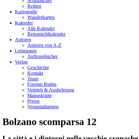
Schulbücher
Reihen
Kartografie
Wanderkarten
Kalender
Alle Kalender
Reimmichlkalender
Autoren
Autoren von A-Z
Leistungen
Auftragsbücher
Verlag
Geschichte
Kontakt
Team
Foreign Rights
Vertrieb & Auslieferung
Manuskripte
Presse
Veranstaltungen
Bolzano scomparsa 12
La città e i dintorni nelle vecchie cronache