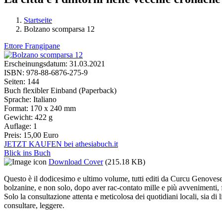
Startseite
Bolzano scomparsa 12
Sie sind hier
Ettore Frangipane
Erscheinungsdatum:
31.03.2021
ISBN:
978-88-6876-275-9
Seiten:
144
Buch flexibler Einband (Paperback)
Sprache:
Italiano
Format:
170 x 240 mm
Gewicht:
422 g
Auflage:
1
Preis:
15,00 Euro
JETZT KAUFEN bei athesiabuch.it
Blick ins Buch
Download Cover
(215.18 KB)
Questo è il dodicesimo e ultimo volume, tutti editi da Curcu Genovese
bolzanine, e non solo, dopo aver rac-contato mille e più avvenimenti, f
Solo la consultazione attenta e meticolosa dei quotidiani locali, sia di
consultare, leggere.