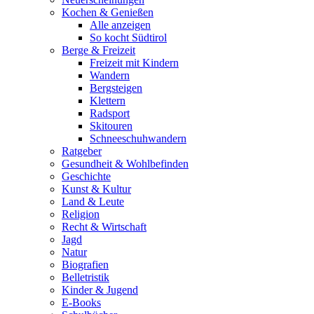
Kochen & Genießen
Alle anzeigen
So kocht Südtirol
Berge & Freizeit
Freizeit mit Kindern
Wandern
Bergsteigen
Klettern
Radsport
Skitouren
Schneeschuhwandern
Ratgeber
Gesundheit & Wohlbefinden
Geschichte
Kunst & Kultur
Land & Leute
Religion
Recht & Wirtschaft
Jagd
Natur
Biografien
Belletristik
Kinder & Jugend
E-Books