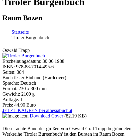
Tiroler Burgenbuch
Raum Bozen
Startseite
Tiroler Burgenbuch
Sie sind hier
Oswald Trapp
Erscheinungsdatum:
30.06.1988
ISBN:
978-88-7014-495-6
Seiten:
384
Buch fester Einband (Hardcover)
Sprache:
Deutsch
Format:
230 x 300 mm
Gewicht:
2100 g
Auflage:
1
Preis:
44,90 Euro
JETZT KAUFEN bei athesiabuch.it
Download Cover
(82.19 KB)
Dieser achte Band der großen von Oswald Graf Trapp begründeten
Werkreihe 'Tiroler Burgenbuch' ist den Burgen im Raum Bozen