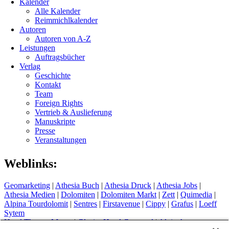
Kalender
Alle Kalender
Reimmichlkalender
Autoren
Autoren von A-Z
Leistungen
Auftragsbücher
Verlag
Geschichte
Kontakt
Team
Foreign Rights
Vertrieb & Auslieferung
Manuskripte
Presse
Veranstaltungen
Weblinks:
Geomarketing
|
Athesia Buch
|
Athesia Druck
|
Athesia Jobs
|
Athesia Medien
|
Dolomiten
|
Dolomiten Markt
|
Zett
|
Quimedia
|
Alpina Tourdolomit
|
Sentres
|
Firstavenue
|
Cippy
|
Grafus
|
Loeff
Sytem
Hotel Therme Meran
|
Glacier Hotel Grawand
|
Alpin Arena