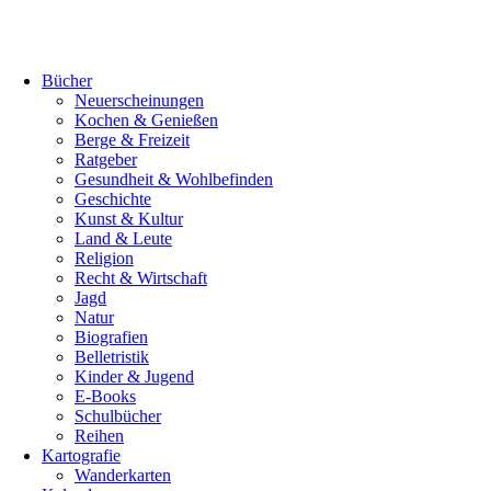
Bücher
Neuerscheinungen
Kochen & Genießen
Berge & Freizeit
Ratgeber
Gesundheit & Wohlbefinden
Geschichte
Kunst & Kultur
Land & Leute
Religion
Recht & Wirtschaft
Jagd
Natur
Biografien
Belletristik
Kinder & Jugend
E-Books
Schulbücher
Reihen
Kartografie
Wanderkarten