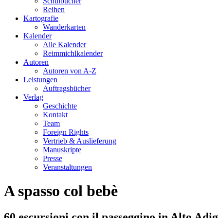
Schulbücher
Reihen
Kartografie
Wanderkarten
Kalender
Alle Kalender
Reimmichlkalender
Autoren
Autoren von A-Z
Leistungen
Auftragsbücher
Verlag
Geschichte
Kontakt
Team
Foreign Rights
Vertrieb & Auslieferung
Manuskripte
Presse
Veranstaltungen
A spasso col bebè
60 escursioni con il passeggino in Alto Adi