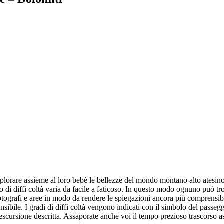
splorare assieme al loro bebè le bellezze del mondo montano alto atesino
do di diffi coltà varia da facile a faticoso. In questo modo ognuno può trov
ografi e aree in modo da rendere le spiegazioni ancora più comprensibil
nsibile. I gradi di diffi coltà vengono indicati con il simbolo del passegg
ell’escursione descritta. Assaporate anche voi il tempo prezioso trascors