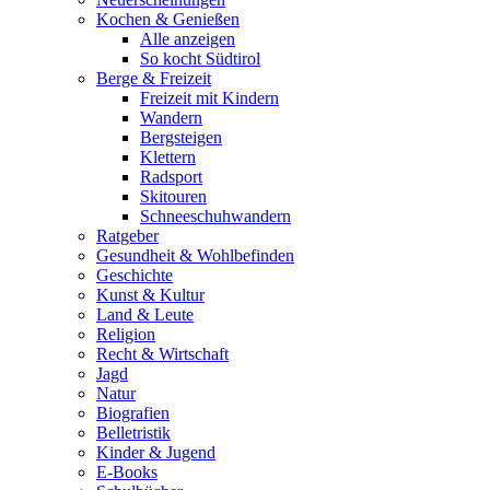
Kochen & Genießen
Alle anzeigen
So kocht Südtirol
Berge & Freizeit
Freizeit mit Kindern
Wandern
Bergsteigen
Klettern
Radsport
Skitouren
Schneeschuhwandern
Ratgeber
Gesundheit & Wohlbefinden
Geschichte
Kunst & Kultur
Land & Leute
Religion
Recht & Wirtschaft
Jagd
Natur
Biografien
Belletristik
Kinder & Jugend
E-Books