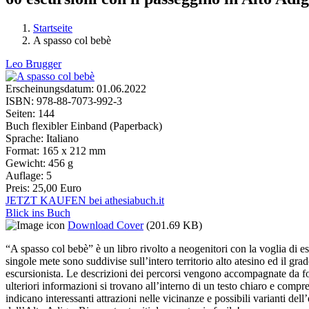
Startseite
A spasso col bebè
Sie sind hier
Leo Brugger
Erscheinungsdatum:
01.06.2022
ISBN:
978-88-7073-992-3
Seiten:
144
Buch flexibler Einband (Paperback)
Sprache:
Italiano
Format:
165 x 212 mm
Gewicht:
456 g
Auflage:
5
Preis:
25,00 Euro
JETZT KAUFEN bei athesiabuch.it
Blick ins Buch
Download Cover
(201.69 KB)
“A spasso col bebè” è un libro rivolto a neogenitori con la voglia di e
singole mete sono suddivise sull’intero territorio alto atesino ed il gra
escursionista. Le descrizioni dei percorsi vengono accompagnate da fot
ulteriori informazioni si trovano all’interno di un testo chiaro e compre
indicano interessanti attrazioni nelle vicinanze e possibili varianti d