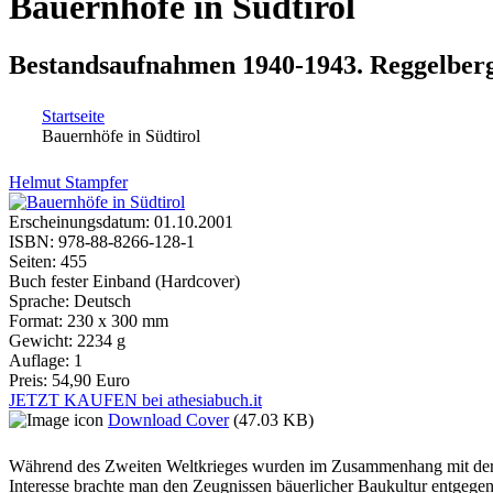
Bauernhöfe in Südtirol
Bestandsaufnahmen 1940-1943. Reggelber
Startseite
Bauernhöfe in Südtirol
Sie sind hier
Helmut Stampfer
Erscheinungsdatum:
01.10.2001
ISBN:
978-88-8266-128-1
Seiten:
455
Buch fester Einband (Hardcover)
Sprache:
Deutsch
Format:
230 x 300 mm
Gewicht:
2234 g
Auflage:
1
Preis:
54,90 Euro
JETZT KAUFEN bei athesiabuch.it
Download Cover
(47.03 KB)
Während des Zweiten Weltkrieges wurden im Zusammenhang mit der ge
Interesse brachte man den Zeugnissen bäuerlicher Baukultur entgege