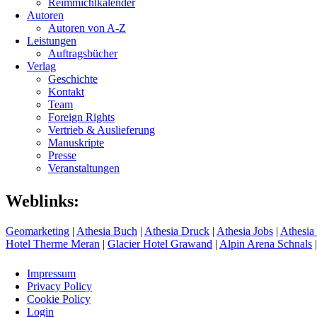
Reimmichlkalender
Autoren
Autoren von A-Z
Leistungen
Auftragsbücher
Verlag
Geschichte
Kontakt
Team
Foreign Rights
Vertrieb & Auslieferung
Manuskripte
Presse
Veranstaltungen
Weblinks:
Geomarketing
|
Athesia Buch
|
Athesia Druck
|
Athesia Jobs
|
Athesia
Hotel Therme Meran
|
Glacier Hotel Grawand
|
Alpin Arena Schnals
Impressum
Privacy Policy
Cookie Policy
Login