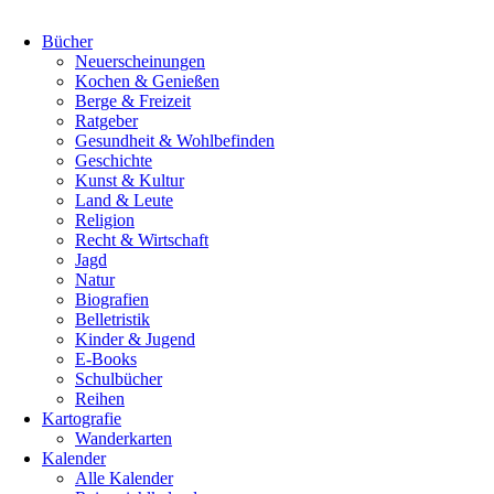
Bücher
Neuerscheinungen
Kochen & Genießen
Berge & Freizeit
Ratgeber
Gesundheit & Wohlbefinden
Geschichte
Kunst & Kultur
Land & Leute
Religion
Recht & Wirtschaft
Jagd
Natur
Biografien
Belletristik
Kinder & Jugend
E-Books
Schulbücher
Reihen
Kartografie
Wanderkarten
Kalender
Alle Kalender