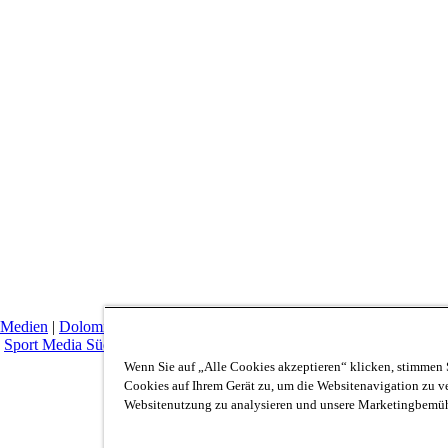
 Medien
|
Dolomiten
|
Dolomiten Markt
|
Zett
|
Quimedia
|
Alpina Tour
|
Sport Media Südtirol
Wenn Sie auf „Alle Cookies akzeptieren“ klicken, stimmen 
Cookies auf Ihrem Gerät zu, um die Websitenavigation zu ve
Websitenutzung zu analysieren und unsere Marketingbemüh