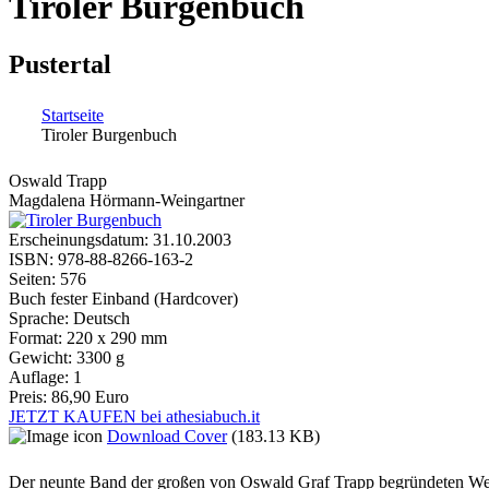
Tiroler Burgenbuch
Pustertal
Startseite
Tiroler Burgenbuch
Sie sind hier
Oswald Trapp
Magdalena Hörmann-Weingartner
Erscheinungsdatum:
31.10.2003
ISBN:
978-88-8266-163-2
Seiten:
576
Buch fester Einband (Hardcover)
Sprache:
Deutsch
Format:
220 x 290 mm
Gewicht:
3300 g
Auflage:
1
Preis:
86,90 Euro
JETZT KAUFEN bei athesiabuch.it
Download Cover
(183.13 KB)
Der neunte Band der großen von Oswald Graf Trapp begründeten Werk