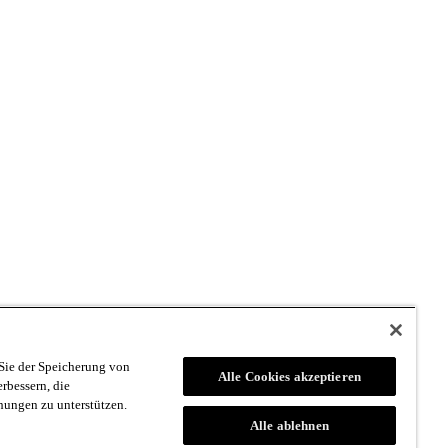
dolomit
|
Sentres
|
Firstavenue
|
Cippy
|
Grafus
|
Loeff Sytem
Sie der Speicherung von
Alle Cookies akzeptieren
rbessern, die
ungen zu unterstützen.
Alle ablehnen