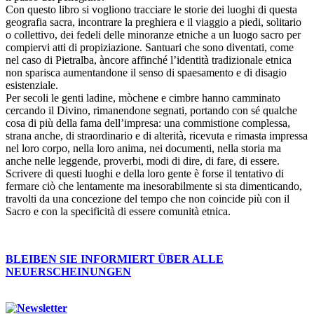
Con questo libro si vogliono tracciare le storie dei luoghi di questa
geografia sacra, incontrare la preghiera e il viaggio a piedi, solitario
o collettivo, dei fedeli delle minoranze etniche a un luogo sacro per
compiervi atti di propiziazione. Santuari che sono diventati, come
nel caso di Pietralba, àncore affinché l’identità tradizionale etnica
non sparisca aumentandone il senso di spaesamento e di disagio
esistenziale.
Per secoli le genti ladine, mòchene e cimbre hanno camminato
cercando il Divino, rimanendone segnati, portando con sé qualche
cosa di più della fama dell’impresa: una commistione complessa,
strana anche, di straordinario e di alterità, ricevuta e rimasta impressa
nel loro corpo, nella loro anima, nei documenti, nella storia ma
anche nelle leggende, proverbi, modi di dire, di fare, di essere.
Scrivere di questi luoghi e della loro gente è forse il tentativo di
fermare ciò che lentamente ma inesorabilmente si sta dimenticando,
travolti da una concezione del tempo che non coincide più con il
Sacro e con la specificità di essere comunità etnica.
BLEIBEN SIE INFORMIERT ÜBER ALLE
NEUERSCHEINUNGEN