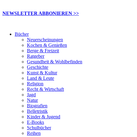
NEWSLETTER ABBONIEREN >>
Bücher
Neuerscheinungen
Kochen & Genießen
Berge & Freizeit
Ratgeber
Gesundheit & Wohlbefinden
Geschichte
Kunst & Kultur
Land & Leute
Religion
Recht & Wirtschaft
Jagd
Natur
Biografien
Belletristik
Kinder & Jugend
E-Books
Schulbücher
Reihen