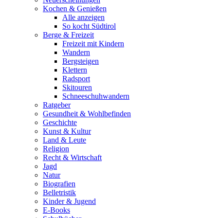
Kochen & Genießen
Alle anzeigen
So kocht Südtirol
Berge & Freizeit
Freizeit mit Kindern
Wandern
Bergsteigen
Klettern
Radsport
Skitouren
Schneeschuhwandern
Ratgeber
Gesundheit & Wohlbefinden
Geschichte
Kunst & Kultur
Land & Leute
Religion
Recht & Wirtschaft
Jagd
Natur
Biografien
Belletristik
Kinder & Jugend
E-Books