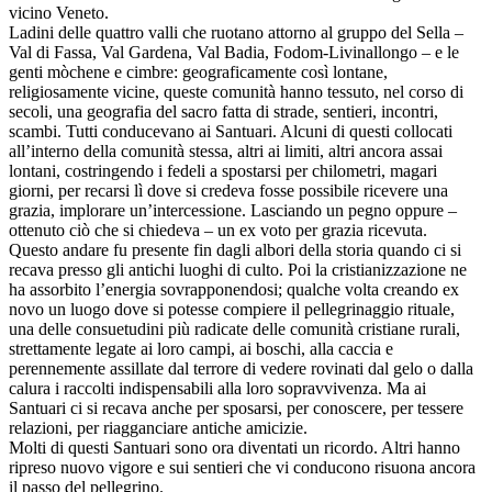
vicino Veneto.
Ladini delle quattro valli che ruotano attorno al gruppo del Sella –
Val di Fassa, Val Gardena, Val Badia, Fodom-Livinallongo – e le
genti mòchene e cimbre: geograficamente così lontane,
religiosamente vicine, queste comunità hanno tessuto, nel corso di
secoli, una geografia del sacro fatta di strade, sentieri, incontri,
scambi. Tutti conducevano ai Santuari. Alcuni di questi collocati
all’interno della comunità stessa, altri ai limiti, altri ancora assai
lontani, costringendo i fedeli a spostarsi per chilometri, magari
giorni, per recarsi lì dove si credeva fosse possibile ricevere una
grazia, implorare un’intercessione. Lasciando un pegno oppure –
ottenuto ciò che si chiedeva – un ex voto per grazia ricevuta.
Questo andare fu presente fin dagli albori della storia quando ci si
recava presso gli antichi luoghi di culto. Poi la cristianizzazione ne
ha assorbito l’energia sovrapponendosi; qualche volta creando ex
novo un luogo dove si potesse compiere il pellegrinaggio rituale,
una delle consuetudini più radicate delle comunità cristiane rurali,
strettamente legate ai loro campi, ai boschi, alla caccia e
perennemente assillate dal terrore di vedere rovinati dal gelo o dalla
calura i raccolti indispensabili alla loro sopravvivenza. Ma ai
Santuari ci si recava anche per sposarsi, per conoscere, per tessere
relazioni, per riagganciare antiche amicizie.
Molti di questi Santuari sono ora diventati un ricordo. Altri hanno
ripreso nuovo vigore e sui sentieri che vi conducono risuona ancora
il passo del pellegrino.