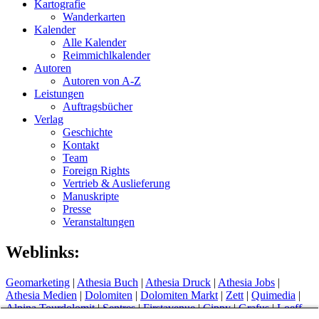
Kartografie
Wanderkarten
Kalender
Alle Kalender
Reimmichlkalender
Autoren
Autoren von A-Z
Leistungen
Auftragsbücher
Verlag
Geschichte
Kontakt
Team
Foreign Rights
Vertrieb & Auslieferung
Manuskripte
Presse
Veranstaltungen
Weblinks:
Geomarketing
|
Athesia Buch
|
Athesia Druck
|
Athesia Jobs
|
Athesia Medien
|
Dolomiten
|
Dolomiten Markt
|
Zett
|
Quimedia
|
Alpina Tourdolomit
|
Sentres
|
Firstavenue
|
Cippy
|
Grafus
|
Loeff