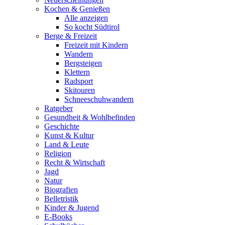
Kochen & Genießen
Alle anzeigen
So kocht Südtirol
Berge & Freizeit
Freizeit mit Kindern
Wandern
Bergsteigen
Klettern
Radsport
Skitouren
Schneeschuhwandern
Ratgeber
Gesundheit & Wohlbefinden
Geschichte
Kunst & Kultur
Land & Leute
Religion
Recht & Wirtschaft
Jagd
Natur
Biografien
Belletristik
Kinder & Jugend
E-Books