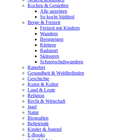
Kochen & Genießen
Alle anzeigen
So kocht Südtirol
Berge & Freizeit
Freizeit mit Kindern
Wandern
Bergsteigen
Klettern
Radsport
Skitouren
Schneeschuhwandern
Ratgeber
Gesundheit & Wohlbefinden
Geschichte
Kunst & Kultur
Land & Leute
Religion
Recht & Wirtschaft
Jagd
Natur
Biografien
Belletristik
Kinder & Jugend
E-Books