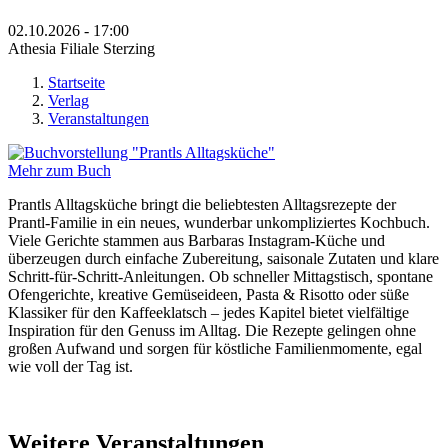
02.10.2026 - 17:00
Athesia Filiale Sterzing
Startseite
Verlag
Sie sind hier
Veranstaltungen
Mehr zum Buch
Prantls Alltagsküche bringt die beliebtesten Alltagsrezepte der
Prantl‑Familie in ein neues, wunderbar unkompliziertes Kochbuch.
Viele Gerichte stammen aus Barbaras Instagram‑Küche und
überzeugen durch einfache Zubereitung, saisonale Zutaten und klare
Schritt‑für‑Schritt‑Anleitungen. Ob schneller Mittagstisch, spontane
Ofengerichte, kreative Gemüseideen, Pasta & Risotto oder süße
Klassiker für den Kaffeeklatsch – jedes Kapitel bietet vielfältige
Inspiration für den Genuss im Alltag. Die Rezepte gelingen ohne
großen Aufwand und sorgen für köstliche Familienmomente, egal
wie voll der Tag ist.
Weitere Veranstaltungen