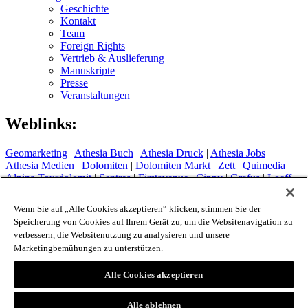
Geschichte
Kontakt
Team
Foreign Rights
Vertrieb & Auslieferung
Manuskripte
Presse
Veranstaltungen
Weblinks:
Geomarketing
|
Athesia Buch
|
Athesia Druck
|
Athesia Jobs
|
Athesia Medien
|
Dolomiten
|
Dolomiten Markt
|
Zett
|
Quimedia
|
Alpina Tourdolomit
|
Sentres
|
Firstavenue
|
Cippy
|
Grafus
|
Loeff
Sytem
Hotel Therme Meran
|
Glacier Hotel Grawand
|
Alpin Arena
Wenn Sie auf „Alle Cookies akzeptieren“ klicken, stimmen Sie der
Schnals
|
Sport Media Südtirol
Speicherung von Cookies auf Ihrem Gerät zu, um die Websitenavigation zu
verbessern, die Websitenutzung zu analysieren und unsere
Impressum
Marketingbemühungen zu unterstützen.
Privacy Policy
Cookie Policy
Alle Cookies akzeptieren
Login
© 2026 - Athesia Buch GmbH / Athesia Tappeiner Verlag -
Alle ablehnen