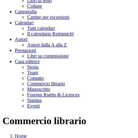
Libri di testo
Collane
Cartografia
Cartine per escursioni
Calendari
Tutti calendari
Il calendario Reimmichl
Autori
Autori dalla A alla Z
Prestazioni
Libri su commissione
Casa editrice
Storia
Team
Contatto
Commercio librario
Manoscritto
Foreign Rights & Licences
Stampa
Eventi
Commercio librario
Home