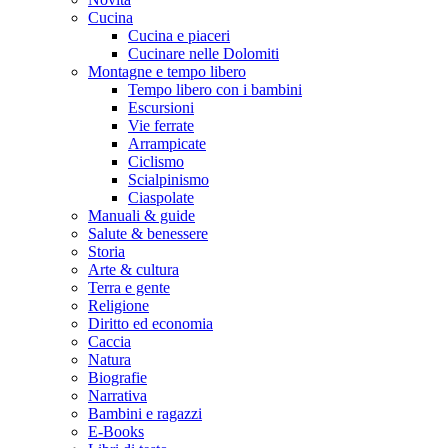
Cucina
Cucina e piaceri
Cucinare nelle Dolomiti
Montagne e tempo libero
Tempo libero con i bambini
Escursioni
Vie ferrate
Arrampicate
Ciclismo
Scialpinismo
Ciaspolate
Manuali & guide
Salute & benessere
Storia
Arte & cultura
Terra e gente
Religione
Diritto ed economia
Caccia
Natura
Biografie
Narrativa
Bambini e ragazzi
E-Books