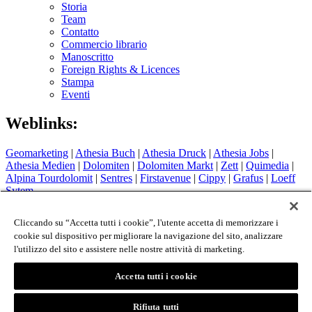
Storia
Team
Contatto
Commercio librario
Manoscritto
Foreign Rights & Licences
Stampa
Eventi
Weblinks:
Geomarketing
|
Athesia Buch
|
Athesia Druck
|
Athesia Jobs
|
Athesia Medien
|
Dolomiten
|
Dolomiten Markt
|
Zett
|
Quimedia
|
Alpina Tourdolomit
|
Sentres
|
Firstavenue
|
Cippy
|
Grafus
|
Loeff
Sytem
Hotel Therme Meran
|
Glacier Hotel Grawand
|
Alpin Arena
Schnals
|
Sport Media Südtirol
Cliccando su “Accetta tutti i cookie”, l'utente accetta di memorizzare i
cookie sul dispositivo per migliorare la navigazione del sito, analizzare
Colophon
l'utilizzo del sito e assistere nelle nostre attività di marketing.
Privacy Policy
Cookie Policy
Accetta tutti i cookie
Login
© 2026 - Athesia Buch GmbH / Athesia Tappeiner Verlag -
Rifiuta tutti