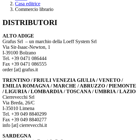
Casa editrice
Tu sei qui
Commercio librario
DISTRIBUTORI
ALTO ADIGE
Grafus Srl – un marchio della Loeff System Srl
Via Sir­-Isaac­-Newton, 1
I-39100 Bolzano
Tel. +39 0471 086444
Fax +39 0471 086555
order
[at]
grafus.it
TRENTINO / FRIULI VENEZIA GIULIA / VENETO /
EMILIA ROMAGNA / MARCHE / ABRUZZO / PIEMONTE
/ LIGURIA / LOMBARDIA / TOSCANA / UMBRIA / LAZIO
Cierrevecchi Srl
Via Breda, 26/C
I-35010 Limena
Tel. +39 049 8840299
Fax +39 049 8840277
info
[at]
cierrevecchi.it
SARDEGNA