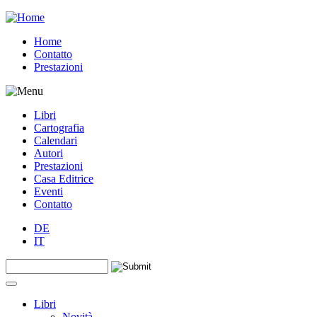
Jump to navigation
Home
Contatto
Prestazioni
Libri
Cartografia
Calendari
Autori
Prestazioni
Casa Editrice
Eventi
Contatto
DE
IT
Search this site
Form di ricerca
Libri
Novità