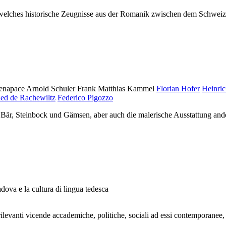
, welches historische Zeugnisse aus der Romanik zwischen dem Schweize
enapace
Arnold Schuler
Frank Matthias Kammel
Florian Hofer
Heinric
ied de Rachewiltz
Federico Pigozzo
 Bär, Steinbock und Gämsen, aber auch die malerische Ausstattung ander
dova e la cultura di lingua tedesca
rilevanti vicende accademiche, politiche, sociali ad essi contemporanee, 