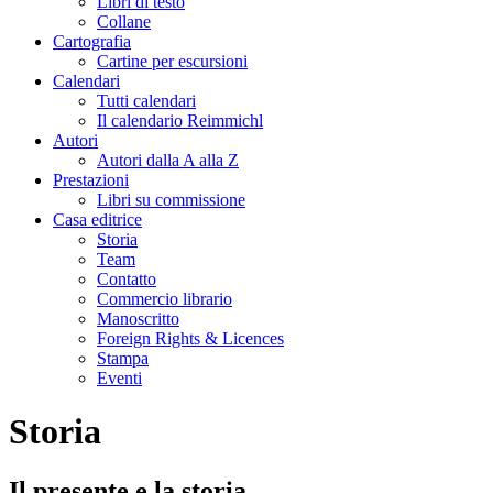
Libri di testo
Collane
Cartografia
Cartine per escursioni
Calendari
Tutti calendari
Il calendario Reimmichl
Autori
Autori dalla A alla Z
Prestazioni
Libri su commissione
Casa editrice
Storia
Team
Contatto
Commercio librario
Manoscritto
Foreign Rights & Licences
Stampa
Eventi
Storia
Il presente e la storia