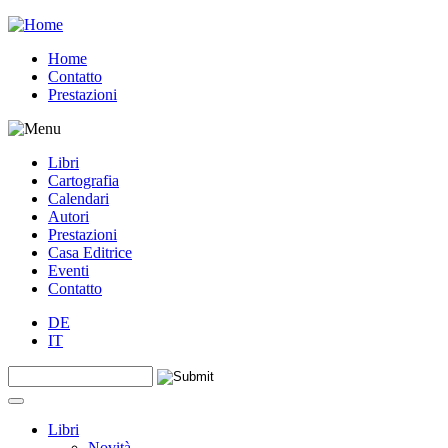
Jump to navigation
Home
Contatto
Prestazioni
Libri
Cartografia
Calendari
Autori
Prestazioni
Casa Editrice
Eventi
Contatto
DE
IT
Search this site
Form di ricerca
Libri
Novità