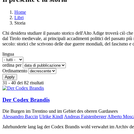
Home
Libri
Tu sei qui
Storia
Chi desidera studiare il passato storico dell'Alto Adige troverà ciò che 
dal Tirolo medievale, ai principali accadimenti politici del passato più 
secolo: storici che scrivono delle due guerre mondiali, del fascismo e d
lingua
ordina per
Ordinamento
31 - 40 dei 82 risultati
Der Codex Brandis
Die Burgen im Trentino und im Gebiet des oberen Gardasees
Alessandro Baccin
Ulrike Kindl
Andreas Faistenberger
Alberto Mosc
Jahrhunderte lang lag der Codex Brandis wohl verwahrt im Archiv der