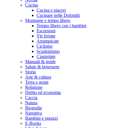
Cucina
Cucina e piaceri
Cucinare nelle Dolomiti
Montagne e tempo libero
Tempo libero con i bambini
Escursioni
Vie ferrate
Arrampicate
Ciclismo
Scialpinismo
Ciaspolate
Manuali & guide
Salute & benessere
Storia
Arte & cultura
Terra e gente
Religione
Diritto ed economia
Caccia
Natura
Biografie
Narrativa
Bambini e ragazzi
E-Books