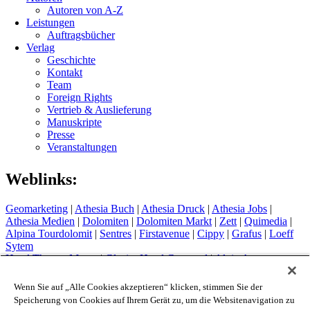
Autoren von A-Z
Leistungen
Auftragsbücher
Verlag
Geschichte
Kontakt
Team
Foreign Rights
Vertrieb & Auslieferung
Manuskripte
Presse
Veranstaltungen
Weblinks:
Geomarketing
|
Athesia Buch
|
Athesia Druck
|
Athesia Jobs
|
Athesia Medien
|
Dolomiten
|
Dolomiten Markt
|
Zett
|
Quimedia
|
Alpina Tourdolomit
|
Sentres
|
Firstavenue
|
Cippy
|
Grafus
|
Loeff
Sytem
Hotel Therme Meran
|
Glacier Hotel Grawand
|
Alpin Arena
Schnals
|
Sport Media Südtirol
Wenn Sie auf „Alle Cookies akzeptieren“ klicken, stimmen Sie der
Impressum
Speicherung von Cookies auf Ihrem Gerät zu, um die Websitenavigation zu