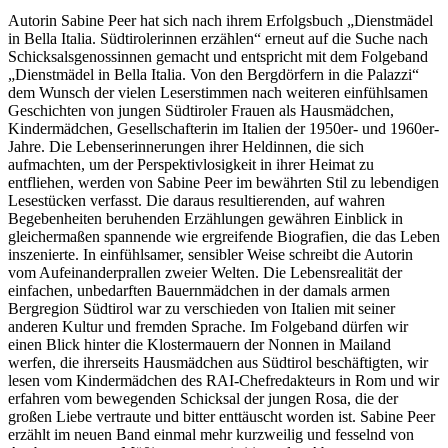
Autorin Sabine Peer hat sich nach ihrem Erfolgsbuch „Dienstmädel
in Bella Italia. Südtirolerinnen erzählen“ erneut auf die Suche nach
Schicksalsgenossinnen gemacht und entspricht mit dem Folgeband
„Dienstmädel in Bella Italia. Von den Bergdörfern in die Palazzi“
dem Wunsch der vielen Leserstimmen nach weiteren einfühlsamen
Geschichten von jungen Südtiroler Frauen als Hausmädchen,
Kindermädchen, Gesellschafterin im Italien der 1950er- und 1960er-
Jahre. Die Lebenserinnerungen ihrer Heldinnen, die sich
aufmachten, um der Perspektivlosigkeit in ihrer Heimat zu
entfliehen, werden von Sabine Peer im bewährten Stil zu lebendigen
Lesestücken verfasst. Die daraus resultierenden, auf wahren
Begebenheiten beruhenden Erzählungen gewähren Einblick in
gleichermaßen spannende wie ergreifende Biografien, die das Leben
inszenierte. In einfühlsamer, sensibler Weise schreibt die Autorin
vom Aufeinanderprallen zweier Welten. Die Lebensrealität der
einfachen, unbedarften Bauernmädchen in der damals armen
Bergregion Südtirol war zu verschieden von Italien mit seiner
anderen Kultur und fremden Sprache. Im Folgeband dürfen wir
einen Blick hinter die Klostermauern der Nonnen in Mailand
werfen, die ihrerseits Hausmädchen aus Südtirol beschäftigten, wir
lesen vom Kindermädchen des RAI-Chefredakteurs in Rom und wir
erfahren vom bewegenden Schicksal der jungen Rosa, die der
großen Liebe vertraute und bitter enttäuscht worden ist. Sabine Peer
erzählt im neuen Band einmal mehr kurzweilig und fesselnd von