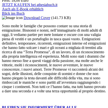
Preis:
18,00 Euro
JETZT KAUFEN bei athesiabuch.it
Auch als E-Book erhältlich
Blick ins Buch
Download Cover
(141.73 KB)
Sono molte le famiglie che possono contare su una storia di
emigrazione. Bisnonni e nonni, nell’immaginario di molti adulti di
oggi, li vediamo partire per mete lontane e oscure con una valigia
piena di vestiti e un portafoglio in tasca quasi vuoto. Emigrazioni
definitive, temporanee, ricorrenti, emigrazioni interne ed emigrazioni
che hanno fatto solcare i mari e gli oceani a migliaia di trentini alla
ricerca di una “Terra Promessa”, di un lavoro, di un riconoscimento
alla propria intelligenza ed esperienza. Molti sono stati i drammi che
hanno messo fine a questi viaggi della passione, ma molte anche le
vittorie, molti i riconoscimenti, le nuove avventure, le nuove
conoscenze, i nuovi amori. Terre Promesse vi racconterà alcuni dei
sogni, delle illusioni, delle conquiste di uomini e donne che non
hanno piegato la testa davanti alle difficoltà della vita, ma si sono
rimboccati le maniche e sono partiti all’avventura raggiungendo i
cinque i continenti. Non tutti ce l’hanno fatta, ma tutti hanno provato
a dare una seconda e a volte una terza opportunità al proprio destino.
BLEIBEN SIE INFORMIERT ÜBER ALLE