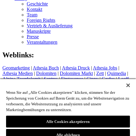
Geschichte
Kontakt
Team
Foreign Rights
Vertrieb & Auslieferung
Manuskripte
Presse
Veranstaltungen
Weblinks:
Geomarketing
|
Athesia Buch
|
Athesia Druck
|
Athesia Jobs
|
Athesia Medien
|
Dolomiten
|
Dolomiten Markt
|
Zett
|
Quimedia
|
Alpina Tourdolomit
|
Sentres
|
Firstavenue
|
Cippy
|
Grafus
|
Loeff
Sytem
Hotel Therme Meran
|
Glacier Hotel Grawand
|
Alpin Arena
Wenn Sie auf „Alle Cookies akzeptieren“ klicken, stimmen Sie der
Schnals
|
Sport Media Südtirol
Speicherung von Cookies auf Ihrem Gerät zu, um die Websitenavigation zu
verbessern, die Websitenutzung zu analysieren und unsere
Impressum
Marketingbemühungen zu unterstützen.
Privacy Policy
Cookie Policy
Login
Alle Cookies akzeptieren
© 2026 - Athesia Buch GmbH / Athesia Tappeiner Verlag -
Alle ablehnen