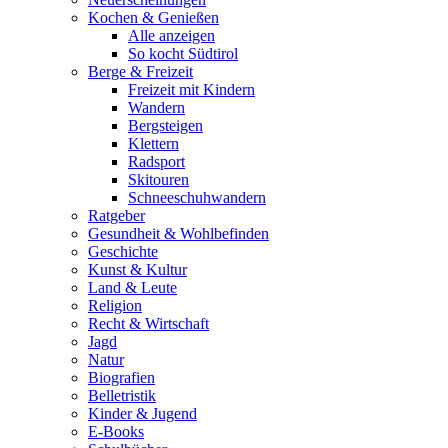
Kochen & Genießen
Alle anzeigen
So kocht Südtirol
Berge & Freizeit
Freizeit mit Kindern
Wandern
Bergsteigen
Klettern
Radsport
Skitouren
Schneeschuhwandern
Ratgeber
Gesundheit & Wohlbefinden
Geschichte
Kunst & Kultur
Land & Leute
Religion
Recht & Wirtschaft
Jagd
Natur
Biografien
Belletristik
Kinder & Jugend
E-Books