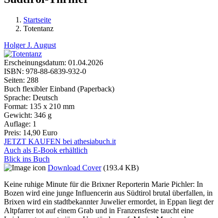
Startseite
Totentanz
Sie sind hier
Holger J. August
Erscheinungsdatum:
01.04.2026
ISBN:
978-88-6839-932-0
Seiten:
288
Buch flexibler Einband (Paperback)
Sprache:
Deutsch
Format:
135 x 210 mm
Gewicht:
346 g
Auflage:
1
Preis:
14,90 Euro
JETZT KAUFEN bei athesiabuch.it
Auch als E-Book erhältlich
Blick ins Buch
Download Cover
(193.4 KB)
Keine ruhige Minute für die Brixner Reporterin Marie Pichler: In
Bozen wird eine junge Influencerin aus Südtirol brutal überfallen, in
Brixen wird ein stadtbekannter Juwelier ermordet, in Eppan liegt der
Altpfarrer tot auf einem Grab und in Franzensfeste taucht eine