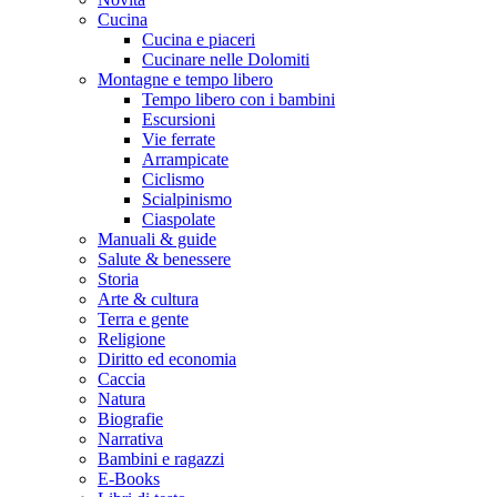
Cucina
Cucina e piaceri
Cucinare nelle Dolomiti
Montagne e tempo libero
Tempo libero con i bambini
Escursioni
Vie ferrate
Arrampicate
Ciclismo
Scialpinismo
Ciaspolate
Manuali & guide
Salute & benessere
Storia
Arte & cultura
Terra e gente
Religione
Diritto ed economia
Caccia
Natura
Biografie
Narrativa
Bambini e ragazzi
E-Books