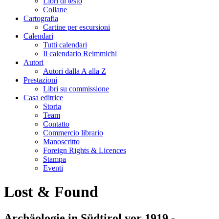
Libri di testo
Collane
Cartografia
Cartine per escursioni
Calendari
Tutti calendari
Il calendario Reimmichl
Autori
Autori dalla A alla Z
Prestazioni
Libri su commissione
Casa editrice
Storia
Team
Contatto
Commercio librario
Manoscritto
Foreign Rights & Licences
Stampa
Eventi
Lost & Found
Archäologie in Südtirol vor 1919 -