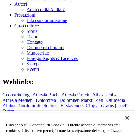
Autori
Autori dalla A alla Z
Prestazioni
Libri su commissione
Casa editrice
Storia
Team
Contatto
Commercio librario
Manoscritto
Foreign Rights & Licences
Stampa
Eventi
Weblinks:
Geomarketing
|
Athesia Buch
|
Athesia Druck
|
Athesia Jobs
|
Athesia Medien
|
Dolomiten
|
Dolomiten Markt
|
Zett
|
Quimedia
|
Alpina Tourdolomit
|
Sentres
|
Firstavenue
|
Cippy
|
Grafus
|
Loeff
Sytem
Hotel Therme Meran
|
Glacier Hotel Grawand
|
Alpin Arena
Schnals
|
Sport Media Südtirol
Cliccando su “Accetta tutti i cookie”, l'utente accetta di memorizzare i
cookie sul dispositivo per migliorare la navigazione del sito, analizzare
Colophon