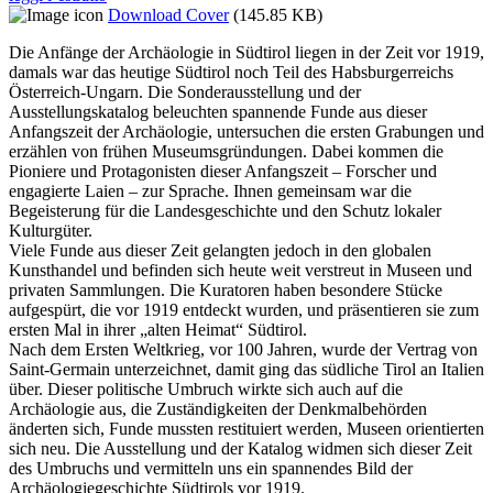
Download Cover
(145.85 KB)
Die Anfänge der Archäologie in Südtirol liegen in der Zeit vor 1919,
damals war das heutige Südtirol noch Teil des Habsburgerreichs
Österreich-Ungarn. Die Sonderausstellung und der
Ausstellungskatalog beleuchten spannende Funde aus dieser
Anfangszeit der Archäologie, untersuchen die ersten Grabungen und
erzählen von frühen Museumsgründungen. Dabei kommen die
Pioniere und Protagonisten dieser Anfangszeit – Forscher und
engagierte Laien – zur Sprache. Ihnen gemeinsam war die
Begeisterung für die Landesgeschichte und den Schutz lokaler
Kulturgüter.
Viele Funde aus dieser Zeit gelangten jedoch in den globalen
Kunsthandel und befinden sich heute weit verstreut in Museen und
privaten Sammlungen. Die Kuratoren haben besondere Stücke
aufgespürt, die vor 1919 entdeckt wurden, und präsentieren sie zum
ersten Mal in ihrer „alten Heimat“ Südtirol.
Nach dem Ersten Weltkrieg, vor 100 Jahren, wurde der Vertrag von
Saint-Germain unterzeichnet, damit ging das südliche Tirol an Italien
über. Dieser politische Umbruch wirkte sich auch auf die
Archäologie aus, die Zuständigkeiten der Denkmalbehörden
änderten sich, Funde mussten restituiert werden, Museen orientierten
sich neu. Die Ausstellung und der Katalog widmen sich dieser Zeit
des Umbruchs und vermitteln uns ein spannendes Bild der
Archäologiegeschichte Südtirols vor 1919.