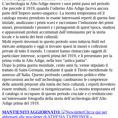
L’archeologia in Alto Adige muove i suoi primi passi nel periodo
che precede il 1919, quando l’odierno Alto Adige faceva ancora
parte dell’Impero austro-ungarico. La mostra temporanea ed il
catalogo mostra prendono in esame interessanti reperti di questa fase
iniziale, analizzano i primi scavi e raccontano l’istituzione dei primi
musei, presentando i pionieri e i protagonisti di quest’epoca, studiosi
e appassionati profani accomunati dall’entusiasmo per la storia
locale e la tutela dei beni culturali.
Molti reperti rinvenuti in questo periodo sono tuttavia finiti nel
mercato antiquario e oggi si trovano sparsi in musei e collezioni
private di tutto il mondo. I curatori hanno rintracciato oggetti di
particolare interesse, scoperti prima del 1919, e li presentano per la
prima volta in Alto Adige, nella loro “antica patria”.
Dopo la prima guerra mondiale, cento anni fa, venne stipulato il
trattato di Saint-Germain, mediante il quale il Tirolo meridionale fu
annesso all’Italia. Questo profondo cambiamento politico ebbe
ripercussioni anche sull’archeologia: cambiarono le competenze
delle autorità preposte alla tutela dei beni culturali, i reperti dovettero
essere restituiti, i musei si riorganizzarono. La mostra temporanea ed
il catalogo si occupano di questo periodo cruciale e ci restituiscono
un‘interessante fotografia della storia dell’archeologia dell’Alto
Adige prima del 1919.
MANTIENITI AGGIORNATO:
​Clicca qui per
abbonarti alla newsletter di ATHESIA TAPPEINER »