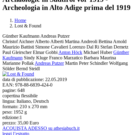
Archeologia in Alto Adige prima del 1919
Home
Lost & Found
Tu sei qui
Günther Kaufmann
Andreas Putzer
Christof Aichner
Alberto Alberti
Martina Andreoli
Bettina Arnold
Maurizio Battisti
Simone Cavalieri
Lorenzo Dal Ri
Stefan Demetz
Paul Gleirscher
Elmar Gobbi
Anton Höck
Michael Huber
Günther
Kaufmann
Sindy Kluge
Franco Marzatico
Barbara Maurina
Marianne Pollak
Andreas Putzer
Martin Peter Schindler
Wolfgang
Sölder
Bernd Steidl
data di pubblicazione:
22.05.2019
EAN:
978-88-6839-424-0
pagine:
648
copertina flessibile
lingua:
Italiano, Deutsch
formato:
210 x 270 mm
peso:
1952 g
edizione:
1
prezzo:
35,00 Euro
ACQUISTA ADESSO su athesiabuch.it
leggi l’estratto