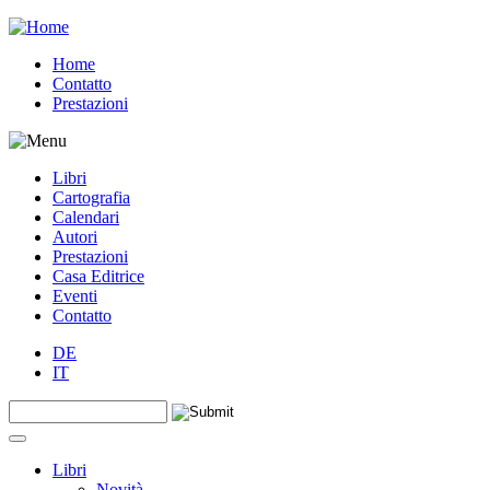
Jump to navigation
Home
Contatto
Prestazioni
Libri
Cartografia
Calendari
Autori
Prestazioni
Casa Editrice
Eventi
Contatto
DE
IT
Search this site
Form di ricerca
Libri
Novità