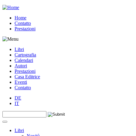
Jump to navigation
Home
Contatto
Prestazioni
Libri
Cartografia
Calendari
Autori
Prestazioni
Casa Editrice
Eventi
Contatto
DE
IT
Search this site
Form di ricerca
Libri
Novità