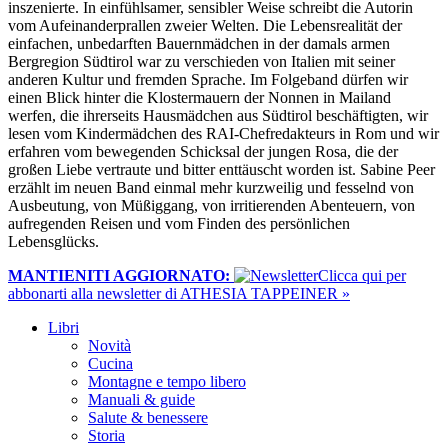
inszenierte. In einfühlsamer, sensibler Weise schreibt die Autorin
vom Aufeinanderprallen zweier Welten. Die Lebensrealität der
einfachen, unbedarften Bauernmädchen in der damals armen
Bergregion Südtirol war zu verschieden von Italien mit seiner
anderen Kultur und fremden Sprache. Im Folgeband dürfen wir
einen Blick hinter die Klostermauern der Nonnen in Mailand
werfen, die ihrerseits Hausmädchen aus Südtirol beschäftigten, wir
lesen vom Kindermädchen des RAI-Chefredakteurs in Rom und wir
erfahren vom bewegenden Schicksal der jungen Rosa, die der
großen Liebe vertraute und bitter enttäuscht worden ist. Sabine Peer
erzählt im neuen Band einmal mehr kurzweilig und fesselnd von
Ausbeutung, von Müßiggang, von irritierenden Abenteuern, von
aufregenden Reisen und vom Finden des persönlichen
Lebensglücks.
MANTIENITI AGGIORNATO:
​Clicca qui per
abbonarti alla newsletter di ATHESIA TAPPEINER »
Libri
Novità
Cucina
Montagne e tempo libero
Manuali & guide
Salute & benessere
Storia