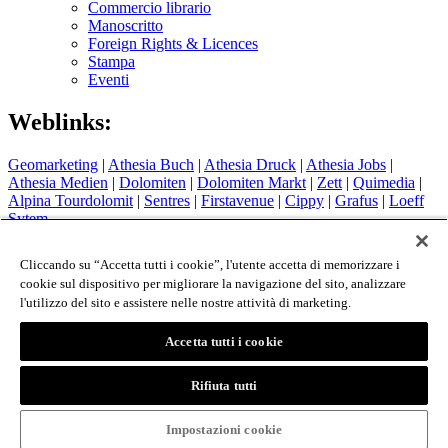
Commercio librario
Manoscritto
Foreign Rights & Licences
Stampa
Eventi
Weblinks:
Geomarketing
|
Athesia Buch
|
Athesia Druck
|
Athesia Jobs
|
Athesia Medien
|
Dolomiten
|
Dolomiten Markt
|
Zett
|
Quimedia
|
Alpina Tourdolomit
|
Sentres
|
Firstavenue
|
Cippy
|
Grafus
|
Loeff
Sytem
Hotel Therme Meran
|
Glacier Hotel Grawand
|
Alpin Arena
Schnals
|
Sport Media Südtirol
Cliccando su “Accetta tutti i cookie”, l'utente accetta di memorizzare i
cookie sul dispositivo per migliorare la navigazione del sito, analizzare
Colophon
l'utilizzo del sito e assistere nelle nostre attività di marketing.
Privacy Policy
Cookie Policy
Login
Accetta tutti i cookie
© 2026 - Athesia Buch GmbH / Athesia Tappeiner Verlag -
Rifiuta tutti
IT 00853860211
created by
www.whmedia.it
Impostazioni cookie