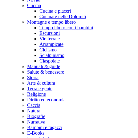
Cucina
Cucina e piaceri
Cucinare nelle Dolomiti
Montagne e tempo libero
Tempo libero con i bambini
Escursioni
Vie ferrate
Arrampicate
Ciclismo
Scialpinismo
Ciaspolate
Manuali & guide
Salute & benessere
Storia
Arte & cultura
Terra e gente
Religione
Diritto ed economia
Caccia
Natura
Biografie
Narrativa
Bambini e ragazzi
E-Books