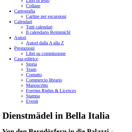
Libri di testo
Collane
Cartografia
Cartine per escursioni
Calendari
Tutti calendari
Il calendario Reimmichl
Autori
Autori dalla A alla Z
Prestazioni
Libri su commissione
Casa editrice
Storia
Team
Contatto
Commercio librario
Manoscritto
Foreign Rights & Licences
Stampa
Eventi
Dienstmädel in Bella Italia
Von den Bergdörfern in die Palazzi -