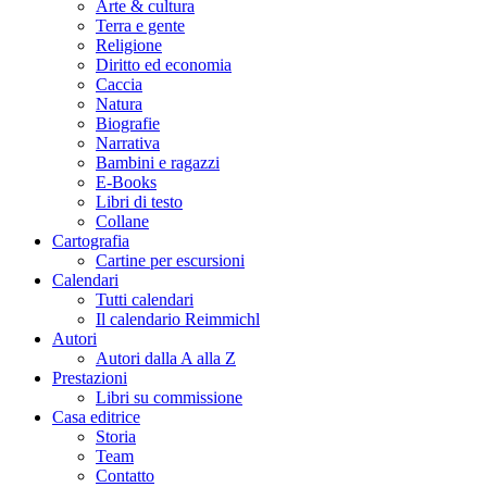
Arte & cultura
Terra e gente
Religione
Diritto ed economia
Caccia
Natura
Biografie
Narrativa
Bambini e ragazzi
E-Books
Libri di testo
Collane
Cartografia
Cartine per escursioni
Calendari
Tutti calendari
Il calendario Reimmichl
Autori
Autori dalla A alla Z
Prestazioni
Libri su commissione
Casa editrice
Storia
Team
Contatto