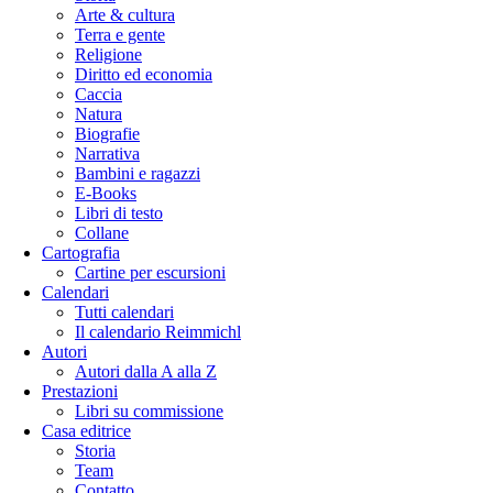
Arte & cultura
Terra e gente
Religione
Diritto ed economia
Caccia
Natura
Biografie
Narrativa
Bambini e ragazzi
E-Books
Libri di testo
Collane
Cartografia
Cartine per escursioni
Calendari
Tutti calendari
Il calendario Reimmichl
Autori
Autori dalla A alla Z
Prestazioni
Libri su commissione
Casa editrice
Storia
Team
Contatto