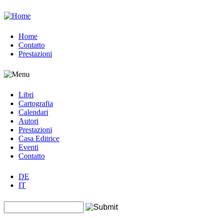
Jump to navigation
Home
Contatto
Prestazioni
Libri
Cartografia
Calendari
Autori
Prestazioni
Casa Editrice
Eventi
Contatto
DE
IT
Search this site
Form di ricerca