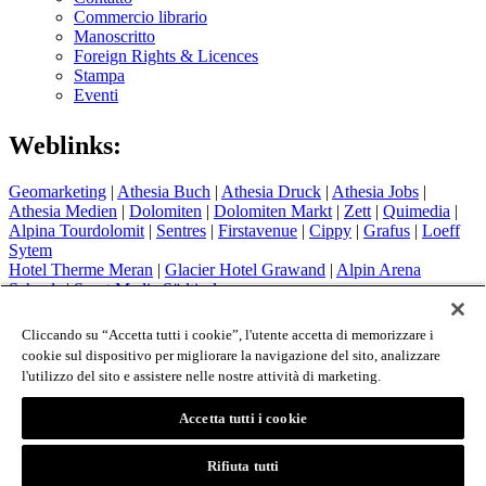
Commercio librario
Manoscritto
Foreign Rights & Licences
Stampa
Eventi
Weblinks:
Geomarketing
|
Athesia Buch
|
Athesia Druck
|
Athesia Jobs
|
Athesia Medien
|
Dolomiten
|
Dolomiten Markt
|
Zett
|
Quimedia
|
Alpina Tourdolomit
|
Sentres
|
Firstavenue
|
Cippy
|
Grafus
|
Loeff
Sytem
Hotel Therme Meran
|
Glacier Hotel Grawand
|
Alpin Arena
Schnals
|
Sport Media Südtirol
Colophon
Cliccando su “Accetta tutti i cookie”, l'utente accetta di memorizzare i
Privacy Policy
cookie sul dispositivo per migliorare la navigazione del sito, analizzare
Cookie Policy
l'utilizzo del sito e assistere nelle nostre attività di marketing.
Login
Accetta tutti i cookie
© 2026 - Athesia Buch GmbH / Athesia Tappeiner Verlag -
IT 00853860211
Rifiuta tutti