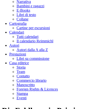
Narrativa
Bambini e ragazzi
E-Books
Libri di testo
Collane
Cartografia
Cartine per escursioni
Calendari
Tutti calendari
Il calendario Reimmichl
Autori
Autori dalla A alla Z
Prestazioni
Libri su commissione
Casa editrice
Storia
Team
Contatto
Commercio librario
Manoscritto
Foreign Rights & Licences
Stampa
Eventi