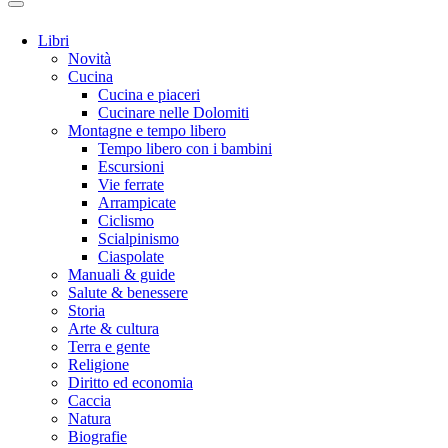
Libri
Novità
Cucina
Cucina e piaceri
Cucinare nelle Dolomiti
Montagne e tempo libero
Tempo libero con i bambini
Escursioni
Vie ferrate
Arrampicate
Ciclismo
Scialpinismo
Ciaspolate
Manuali & guide
Salute & benessere
Storia
Arte & cultura
Terra e gente
Religione
Diritto ed economia
Caccia
Natura
Biografie