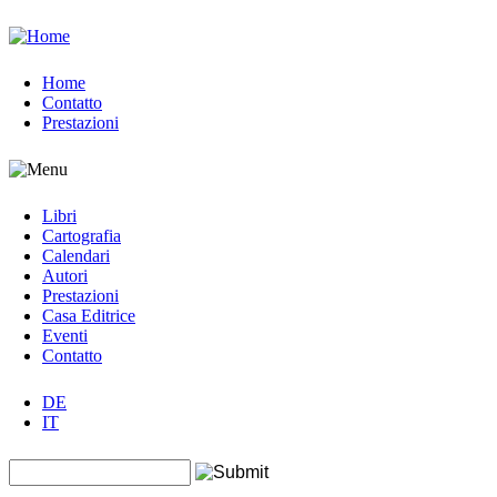
Jump to navigation
Home
Contatto
Prestazioni
Libri
Cartografia
Calendari
Autori
Prestazioni
Casa Editrice
Eventi
Contatto
DE
IT
Search this site
Form di ricerca