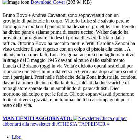
Download Cover
(203.94 KB)
Bruno Bovo e Andrea Cavattoni sono sopravvissuti con un
groviglio di pallottole in corpo. Vittorio Luise si è salvato perché
l'orologio a cipolla sul panciotto ha deviato il proiettile. Toni Peretto
ha diviso pane e salame prima di essere ucciso. Walter Saudo ha
provato a far ragionare i tedeschi prima di essere falciato dalla
raffica. Ottorino Bovo ha raccolto morti e feriti. Carolina Zenoni ha
visto uccidere il suo ragazzo con un colpo di pistola alla testa... A
ottant'anni da quei fatti, Luca Fregona racconta con taglio narrativo
la strage del 3 maggio 1945 davanti al muro dello stabilimento
Lancia di Bolzano (oggi in via Volta): diciotto operai rastrellati per
ritorsione dai tedeschi in rotta verso la Germania dopo alcuni scontri
con i partigiani. Presi nelle fabbriche della Zona industriale, condotti
davanti al muro di cinta della fabbrica, falciati da due scariche di
mitragliatore sparate da un autoblindo di paracadutisti. Dieci
morirono sul colpo o per le ferite. Gli otto sopravvissuti riportarono
ferite di diversa gravità, e un trauma che li ha accompagnati per il
resto della vita.
MANTIENITI AGGIORNATO:
​Clicca qui per
abbonarti alla newsletter di ATHESIA TAPPEINER »
Libri