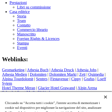
Prestazioni
Libri su commissione
Casa editrice
Storia
Team
Contatto
Commercio librario
Manoscritto
Foreign Rights & Licences
Stampa
Eventi
Weblinks:
Geomarketing
|
Athesia Buch
|
Athesia Druck
|
Athesia Jobs
|
Athesia Medien
|
Dolomiten
|
Dolomiten Markt
|
Zett
|
Quimedia
|
Alpina Tourdolomit
|
Sentres
|
Firstavenue
|
Cippy
|
Grafus
|
Loeff
Sytem
Hotel Therme Meran
|
Glacier Hotel Grawand
|
Alpin Arena
Schnals
|
Sport Media Südtirol
Colophon
Cliccando su “Accetta tutti i cookie”, l'utente accetta di memorizzare i
Privacy Policy
cookie sul dispositivo per migliorare la navigazione del sito, analizzare
Cookie Policy