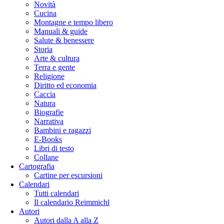
Novità
Cucina
Montagne e tempo libero
Manuali & guide
Salute & benessere
Storia
Arte & cultura
Terra e gente
Religione
Diritto ed economia
Caccia
Natura
Biografie
Narrativa
Bambini e ragazzi
E-Books
Libri di testo
Collane
Cartografia
Cartine per escursioni
Calendari
Tutti calendari
Il calendario Reimmichl
Autori
Autori dalla A alla Z