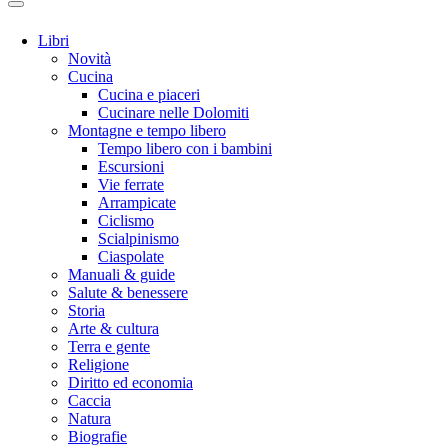
Libri
Novità
Cucina
Cucina e piaceri
Cucinare nelle Dolomiti
Montagne e tempo libero
Tempo libero con i bambini
Escursioni
Vie ferrate
Arrampicate
Ciclismo
Scialpinismo
Ciaspolate
Manuali & guide
Salute & benessere
Storia
Arte & cultura
Terra e gente
Religione
Diritto ed economia
Caccia
Natura
Biografie