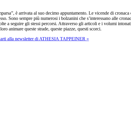
parsa”, è arrivata al suo decimo appuntamento. Le vicende di cronaca e 
sso. Sono sempre più numerosi i bolzanini che s’interessano alle cronach
olte a seguire gli stessi percorsi. Attraverso gli articoli e i volumi into
loro animare queste strade, queste piazze, questi scorci.
onarti alla newsletter di ATHESIA TAPPEINER »