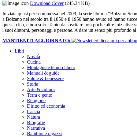
Download Cover
(245.34 KB)
Iniziata quasi per scommessa nel 2009, la serie libraria “Bolzano Scom
a Bolzano nel secolo tra il 1850 e il 1950 hanno avuto ed hanno succe
questa città, e non solo. Tanto da suscitare non poche altre iniziative v
i suoi dintorni, personaggi e persone. A dare un senso più profondo al 
MANTIENITI AGGIORNATO:
​Clicca qui per abb
Libri
Novità
Cucina
Montagne e tempo libero
Manuali & guide
Salute & benessere
Storia
Arte & cultura
Terra e gente
Religione
Diritto ed economia
Caccia
Natura
Biografie
Narrativa
Bambini e ragazzi