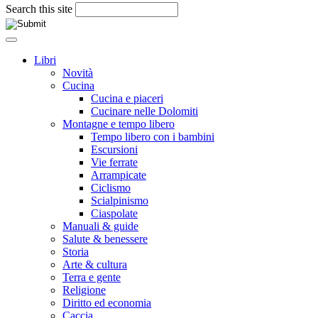
Search this site
Libri
Novità
Cucina
Cucina e piaceri
Cucinare nelle Dolomiti
Montagne e tempo libero
Tempo libero con i bambini
Escursioni
Vie ferrate
Arrampicate
Ciclismo
Scialpinismo
Ciaspolate
Manuali & guide
Salute & benessere
Storia
Arte & cultura
Terra e gente
Religione
Diritto ed economia
Caccia