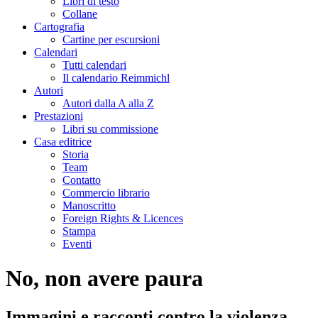
Libri di testo
Collane
Cartografia
Cartine per escursioni
Calendari
Tutti calendari
Il calendario Reimmichl
Autori
Autori dalla A alla Z
Prestazioni
Libri su commissione
Casa editrice
Storia
Team
Contatto
Commercio librario
Manoscritto
Foreign Rights & Licences
Stampa
Eventi
No, non avere paura
Immagini e racconti contro la violenza