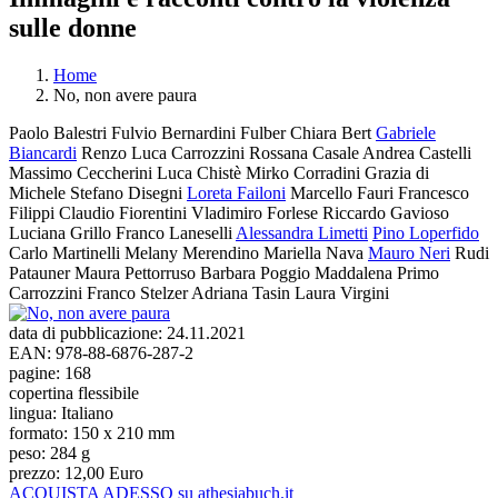
sulle donne
Home
No, non avere paura
Tu sei qui
Paolo Balestri
Fulvio Bernardini Fulber
Chiara Bert
Gabriele
Biancardi
Renzo Luca Carrozzini
Rossana Casale
Andrea Castelli
Massimo Ceccherini
Luca Chistè
Mirko Corradini
Grazia di
Michele
Stefano Disegni
Loreta Failoni
Marcello Fauri
Francesco
Filippi
Claudio Fiorentini
Vladimiro Forlese
Riccardo Gavioso
Luciana Grillo
Franco Laneselli
Alessandra Limetti
Pino Loperfido
Carlo Martinelli
Melany Merendino
Mariella Nava
Mauro Neri
Rudi
Patauner
Maura Pettorruso
Barbara Poggio
Maddalena Primo
Carrozzini
Franco Stelzer
Adriana Tasin
Laura Virgini
data di pubblicazione:
24.11.2021
EAN:
978-88-6876-287-2
pagine:
168
copertina flessibile
lingua:
Italiano
formato:
150 x 210 mm
peso:
284 g
prezzo:
12,00 Euro
ACQUISTA ADESSO su athesiabuch.it