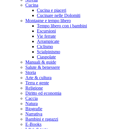
Cucina
Cucina e piaceri
Cucinare nelle Dolomiti
Montagne e tempo libero
Tempo libero con i bambini
Escursioni
Vie ferrate
Arrampicate
Ciclismo
Scialpinismo
Ciaspolate
Manuali & guide
Salute & benessere
Storia
Arte & cultura
Terra e gente
Religione
Diritto ed economia
Caccia
Natura
Biografie
Narrativa
Bambini e ragazzi
E-Books