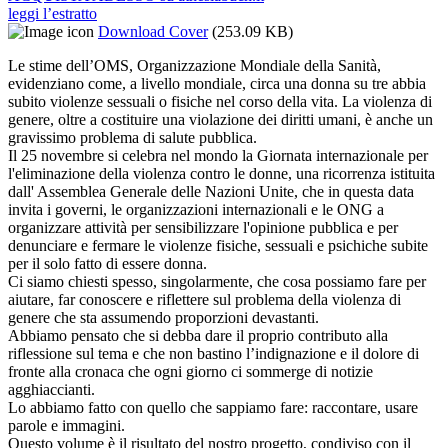
leggi l’estratto
Download Cover
(253.09 KB)
Le stime dell’OMS, Organizzazione Mondiale della Sanità,
evidenziano come, a livello mondiale, circa una donna su tre abbia
subito violenze sessuali o fisiche nel corso della vita. La violenza di
genere, oltre a costituire una violazione dei diritti umani, è anche un
gravissimo problema di salute pubblica.
Il 25 novembre si celebra nel mondo la Giornata internazionale per
l'eliminazione della violenza contro le donne, una ricorrenza istituita
dall' Assemblea Generale delle Nazioni Unite, che in questa data
invita i governi, le organizzazioni internazionali e le ONG a
organizzare attività per sensibilizzare l'opinione pubblica e per
denunciare e fermare le violenze fisiche, sessuali e psichiche subite
per il solo fatto di essere donna.
Ci siamo chiesti spesso, singolarmente, che cosa possiamo fare per
aiutare, far conoscere e riflettere sul problema della violenza di
genere che sta assumendo proporzioni devastanti.
Abbiamo pensato che si debba dare il proprio contributo alla
riflessione sul tema e che non bastino l’indignazione e il dolore di
fronte alla cronaca che ogni giorno ci sommerge di notizie
agghiaccianti.
Lo abbiamo fatto con quello che sappiamo fare: raccontare, usare
parole e immagini.
Questo volume è il risultato del nostro progetto, condiviso con il