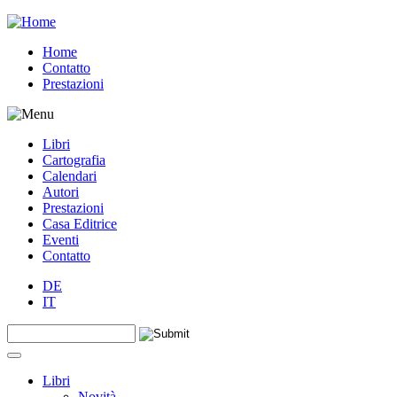
Jump to navigation
Home
Contatto
Prestazioni
Libri
Cartografia
Calendari
Autori
Prestazioni
Casa Editrice
Eventi
Contatto
DE
IT
Search this site
Form di ricerca
Libri
Novità