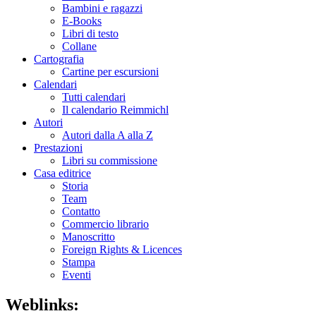
Bambini e ragazzi
E-Books
Libri di testo
Collane
Cartografia
Cartine per escursioni
Calendari
Tutti calendari
Il calendario Reimmichl
Autori
Autori dalla A alla Z
Prestazioni
Libri su commissione
Casa editrice
Storia
Team
Contatto
Commercio librario
Manoscritto
Foreign Rights & Licences
Stampa
Eventi
Weblinks: