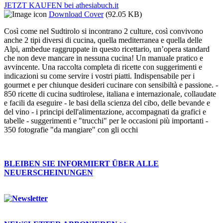
JETZT KAUFEN bei athesiabuch.it
Download Cover
(92.05 KB)
Così come nel Sudtirolo si incontrano 2 culture, così convivono
anche 2 tipi diversi di cucina, quella mediterranea e quella delle
Alpi, ambedue raggruppate in questo ricettario, un’opera standard
che non deve mancare in nessuna cucina! Un manuale pratico e
avvincente. Una raccolta completa di ricette con suggerimenti e
indicazioni su come servire i vostri piatti. Indispensabile per i
gourmet e per chiunque desideri cucinare con sensibiltà e passione. -
850 ricette di cucina sudtirolese, italiana e internazionale, collaudate
e facili da eseguire - le basi della scienza del cibo, delle bevande e
del vino - i principi dell'alimentazione, accompagnati da grafici e
tabelle - suggerimenti e "trucchi" per le occasioni più importanti -
350 fotografie "da mangiare" con gli occhi
BLEIBEN SIE INFORMIERT ÜBER ALLE
NEUERSCHEINUNGEN