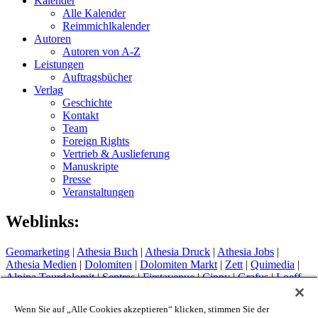
Kalender
Alle Kalender
Reimmichlkalender
Autoren
Autoren von A-Z
Leistungen
Auftragsbücher
Verlag
Geschichte
Kontakt
Team
Foreign Rights
Vertrieb & Auslieferung
Manuskripte
Presse
Veranstaltungen
Weblinks:
Geomarketing
|
Athesia Buch
|
Athesia Druck
|
Athesia Jobs
|
Athesia Medien
|
Dolomiten
|
Dolomiten Markt
|
Zett
|
Quimedia
|
Alpina Tourdolomit
|
Sentres
|
Firstavenue
|
Cippy
|
Grafus
|
Loeff
Sytem
Hotel Therme Meran
|
Glacier Hotel Grawand
|
Alpin Arena
Wenn Sie auf „Alle Cookies akzeptieren“ klicken, stimmen Sie der
Schnals
|
Sport Media Südtirol