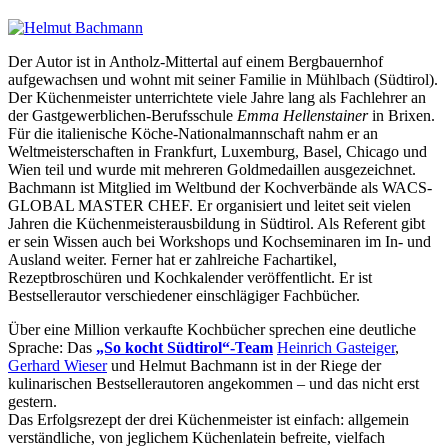
Der Autor ist in Antholz-Mittertal auf einem Bergbauernhof
aufgewachsen und wohnt mit seiner Familie in Mühlbach (Südtirol).
Der Küchenmeister unterrichtete viele Jahre lang als Fachlehrer an
der Gastgewerblichen-Berufsschule
Emma Hellenstainer
in Brixen.
Für die italienische Köche-Nationalmannschaft nahm er an
Weltmeisterschaften in Frankfurt, Luxemburg, Basel, Chicago und
Wien teil und wurde mit mehreren Goldmedaillen ausgezeichnet.
Bachmann ist Mitglied im Weltbund der Kochverbände als WACS-
GLOBAL MASTER CHEF. Er organisiert und leitet seit vielen
Jahren die Küchenmeisterausbildung in Südtirol. Als Referent gibt
er sein Wissen auch bei Workshops und Kochseminaren im In- und
Ausland weiter. Ferner hat er zahlreiche Fachartikel,
Rezeptbroschüren und Kochkalender veröffentlicht. Er ist
Bestsellerautor verschiedener einschlägiger Fachbücher.
Über eine Million verkaufte Kochbücher sprechen eine deutliche
Sprache: Das
„So kocht Südtirol“-Team
Heinrich Gasteiger
,
Gerhard Wieser
und Helmut Bachmann ist in der Riege der
kulinarischen Bestsellerautoren angekommen – und das nicht erst
gestern.
Das Erfolgsrezept der drei Küchenmeister ist einfach: allgemein
verständliche, von jeglichem Küchenlatein befreite, vielfach