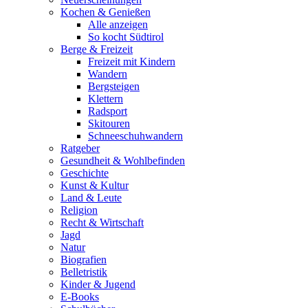
Kochen & Genießen
Alle anzeigen
So kocht Südtirol
Berge & Freizeit
Freizeit mit Kindern
Wandern
Bergsteigen
Klettern
Radsport
Skitouren
Schneeschuhwandern
Ratgeber
Gesundheit & Wohlbefinden
Geschichte
Kunst & Kultur
Land & Leute
Religion
Recht & Wirtschaft
Jagd
Natur
Biografien
Belletristik
Kinder & Jugend
E-Books