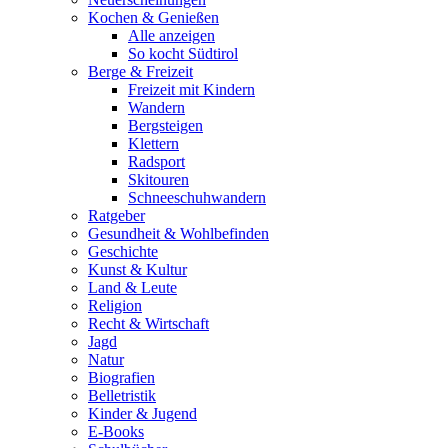
Kochen & Genießen
Alle anzeigen
So kocht Südtirol
Berge & Freizeit
Freizeit mit Kindern
Wandern
Bergsteigen
Klettern
Radsport
Skitouren
Schneeschuhwandern
Ratgeber
Gesundheit & Wohlbefinden
Geschichte
Kunst & Kultur
Land & Leute
Religion
Recht & Wirtschaft
Jagd
Natur
Biografien
Belletristik
Kinder & Jugend
E-Books