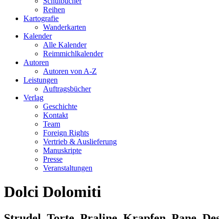
Schulbücher
Reihen
Kartografie
Wanderkarten
Kalender
Alle Kalender
Reimmichlkalender
Autoren
Autoren von A-Z
Leistungen
Auftragsbücher
Verlag
Geschichte
Kontakt
Team
Foreign Rights
Vertrieb & Auslieferung
Manuskripte
Presse
Veranstaltungen
Dolci Dolomiti
Strudel, Torte, Praline, Krapfen, Pane, Dess