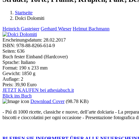
Startseite
Dolci Dolomiti
Sie sind hier
Heinrich Gasteiger
Gerhard Wieser
Helmut Bachmann
Erscheinungsdatum:
28.02.2017
ISBN:
978-88-8266-614-9
Seiten:
636
Buch fester Einband (Hardcover)
Sprache:
Italiano
Format:
190 x 233 mm
Gewicht:
1850 g
Auflage:
2
Preis:
39,90 Euro
JETZT KAUFEN bei athesiabuch.it
Blick ins Buch
Download Cover
(98.78 KB)
- Piú di 1000 ricette, classiche e nuove, dell’arte dolciaria - La preparaz
biscotti e cioccolatini per ogni occasione - Presentazione fotografica di
BLEIBEN SIE INFORMIERT ÜBER ALLE NEUERSCHEI