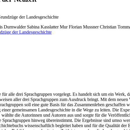
Grundzüge der Landesgeschichte
is Durnwalder
Sabina Kasslatter Mur
Florian Mussner
Christian Tomma
ür alle drei Sprachgruppen vorgelegt. Es handelt sich um ein Werk, da
tweisen aller drei Sprachgruppen zum Ausdruck bringt. Mit dem neuen
Sprachgruppen soll eine gute Basis für das Zusammenleben geschaffen w
ng einer gemeinsamen Landesgeschichte in die Wege zu leiten. Die Exp
e, wählte die Autorinnen und Autoren aus und sorgte für die Veröffentl
die Sprachgruppen hinweg übereinstimmt. Die Ergebnisse sind umso wertv
ichtebuchs wissenschaftlich begleitet haben und für die Qualität der E