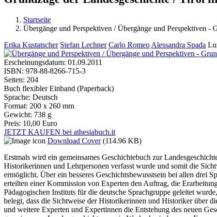
Startseite
Übergänge und Perspektiven / Übergänge und Perspektiven - 
Sie sind hier
Erika Kustatscher
Stefan Lechner
Carlo Romeo
Alessandra Spada
Lu
Erscheinungsdatum:
01.09.2011
ISBN:
978-88-8266-715-3
Seiten:
204
Buch flexibler Einband (Paperback)
Sprache:
Deutsch
Format:
200 x 260 mm
Gewicht:
738 g
Preis:
10,00 Euro
JETZT KAUFEN bei athesiabuch.it
Download Cover
(114.96 KB)
Erstmals wird ein gemeinsames Geschichtebuch zur Landesgeschichte f
Historikerinnen und Lehrpersonen verfasst wurde und somit die Sich
ermöglicht. Über ein besseres Geschichtsbewusstsein bei allen drei 
erteilten einer Kommission von Experten den Auftrag, die Erarbeitu
Pädagogischen Instituts für die deutsche Sprachgruppe geleitet wurd
belegt, dass die Sichtweise der Historikerinnen und Historiker über 
und weitere Experten und Expertinnen die Entstehung des neuen Gesch