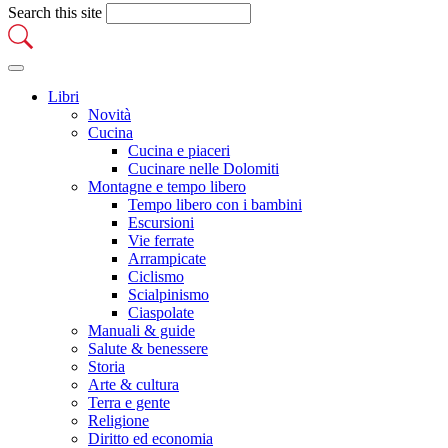
Search this site
Libri
Novità
Cucina
Cucina e piaceri
Cucinare nelle Dolomiti
Montagne e tempo libero
Tempo libero con i bambini
Escursioni
Vie ferrate
Arrampicate
Ciclismo
Scialpinismo
Ciaspolate
Manuali & guide
Salute & benessere
Storia
Arte & cultura
Terra e gente
Religione
Diritto ed economia