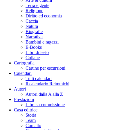
Arte & cultura
Terra e gente
Religione
Diritto ed economia
Caccia
Natura
Biografie
Narrativa
Bambini e ragazzi
E-Books
Libri di testo
Collane
Cartografia
Cartine per escursioni
Calendari
Tutti calendari
Il calendario Reimmichl
Autori
Autori dalla A alla Z
Prestazioni
Libri su commissione
Casa editrice
Storia
Team
Contatto