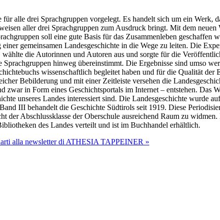
ür alle drei Sprachgruppen vorgelegt. Es handelt sich um ein Werk, da
tweisen aller drei Sprachgruppen zum Ausdruck bringt. Mit dem neuen
Sprachgruppen soll eine gute Basis für das Zusammenleben geschaffen w
ng einer gemeinsamen Landesgeschichte in die Wege zu leiten. Die Exp
e, wählte die Autorinnen und Autoren aus und sorgte für die Veröffentl
die Sprachgruppen hinweg übereinstimmt. Die Ergebnisse sind umso wertv
ichtebuchs wissenschaftlich begleitet haben und für die Qualität der E
her Bebilderung und mit einer Zeitleiste versehen die Landesgeschicht
nd zwar in Form eines Geschichtsportals im Internet – entstehen. Das W
chte unseres Landes interessiert sind. Die Landesgeschichte wurde auf 
, Band III behandelt die Geschichte Südtirols seit 1919. Diese Periodisier
richt der Abschlussklasse der Oberschule ausreichend Raum zu widmen.
ibliotheken des Landes verteilt und ist im Buchhandel erhältlich.
onarti alla newsletter di ATHESIA TAPPEINER »