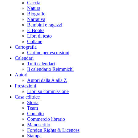
Caccia
Natura
Biografie
Narrativa
Bambini e ragazzi
E-Books
Libri di testo
Collane
Cartografia
Cartine per escursioni
Calendari
Tutti calendari
Il calendario Reimmichl
Autori
Autori dalla A alla Z
Prestazioni
Libri su commissione
Casa editrice
Storia
Team
Contatto
Commercio librario
Manoscritto
Foreign Rights & Licences
Stampa