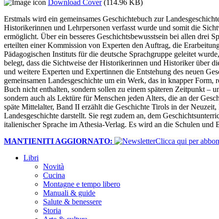
Download Cover
(114.96 KB)
Erstmals wird ein gemeinsames Geschichtebuch zur Landesgeschichte f
Historikerinnen und Lehrpersonen verfasst wurde und somit die Sich
ermöglicht. Über ein besseres Geschichtsbewusstsein bei allen drei 
erteilten einer Kommission von Experten den Auftrag, die Erarbeitu
Pädagogischen Instituts für die deutsche Sprachgruppe geleitet wurd
belegt, dass die Sichtweise der Historikerinnen und Historiker über 
und weitere Experten und Expertinnen die Entstehung des neuen Gesch
gemeinsamen Landesgeschichte um ein Werk, das in knapper Form, reic
Buch nicht enthalten, sondern sollen zu einem späteren Zeitpunkt – u
sondern auch als Lektüre für Menschen jeden Alters, die an der Geschi
späte Mittelalter, Band II erzählt die Geschichte Tirols in der Neuzeit
Landesgeschichte darstellt. Sie regt zudem an, dem Geschichtsunter
italienischer Sprache im Athesia-Verlag. Es wird an die Schulen und B
MANTIENITI AGGIORNATO:
​Clicca qui per abb
Libri
Novità
Cucina
Montagne e tempo libero
Manuali & guide
Salute & benessere
Storia