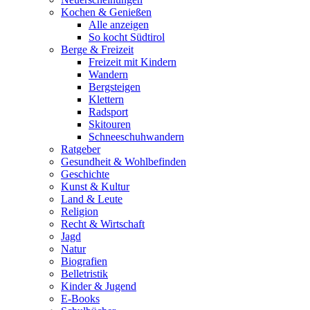
Kochen & Genießen
Alle anzeigen
So kocht Südtirol
Berge & Freizeit
Freizeit mit Kindern
Wandern
Bergsteigen
Klettern
Radsport
Skitouren
Schneeschuhwandern
Ratgeber
Gesundheit & Wohlbefinden
Geschichte
Kunst & Kultur
Land & Leute
Religion
Recht & Wirtschaft
Jagd
Natur
Biografien
Belletristik
Kinder & Jugend
E-Books