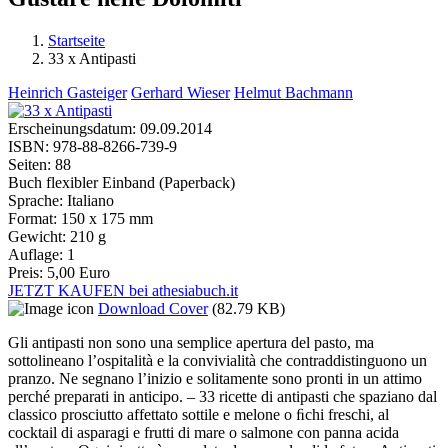
Startseite
33 x Antipasti
Sie sind hier
Heinrich Gasteiger
Gerhard Wieser
Helmut Bachmann
Erscheinungsdatum:
09.09.2014
ISBN:
978-88-8266-739-9
Seiten:
88
Buch flexibler Einband (Paperback)
Sprache:
Italiano
Format:
150 x 175 mm
Gewicht:
210 g
Auflage:
1
Preis:
5,00 Euro
JETZT KAUFEN bei athesiabuch.it
Download Cover
(82.79 KB)
Gli antipasti non sono una semplice apertura del pasto, ma
sottolineano l’ospitalità e la convivialità che contraddistinguono un
pranzo. Ne segnano l’inizio e solitamente sono pronti in un attimo
perché preparati in anticipo. – 33 ricette di antipasti che spaziano dal
classico prosciutto affettato sottile e melone o ﬁchi freschi, al
cocktail di asparagi e frutti di mare o salmone con panna acida