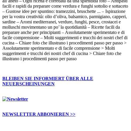
all’aneto – Ogni ricetta è corredata da una splendida foto – Antipasti
facili e rapidi da preparare come verdura e funghi sottolio e sottaceto
– Gustose idee per spuntino: tramezzini, bruschette ... – Ispirazione
per la vostra creatività: olio d’oliva, balsamico, parmigiano, capperi,
sardine – Aromi mediterranei, verdure, funghi, pesce, crostacei e
molluschi movimentano un po’ la quotidianità – Ricette facili da
preparare anche per principianti – Assolutamente sperimentato e di
facile comprensione – Molti suggerimenti e trucchi dei nostri chef di
cucina – Chiare foto che illustrano i procedimenti passo per passo >
Assolutamente sperimentato e di facile comprensione > Molti
suggerimenti e trucchi dei nostri chef di cucina > Chiare foto che
illustrano i procedimenti passo per passo
BLEIBEN SIE INFORMIERT ÜBER ALLE
NEUERSCHEINUNGEN
NEWSLETTER ABBONIEREN >>