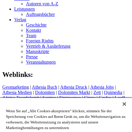
Autoren von A-Z
Leistungen
Auftragsbücher
Verlag
Geschichte
Kontakt
Team
Foreign Rights
Vertrieb & Auslieferung
Manuskripte
Presse
Veranstaltungen
Weblinks:
Geomarketing
|
Athesia Buch
|
Athesia Druck
|
Athesia Jobs
|
Athesia Medien
|
Dolomiten
|
Dolomiten Markt
|
Zett
|
Quimedia
|
Alpina Tourdolomit
|
Sentres
|
Firstavenue
|
Cippy
|
Grafus
|
Loeff
Sytem
Hotel Therme Meran
|
Glacier Hotel Grawand
|
Alpin Arena
Wenn Sie auf „Alle Cookies akzeptieren“ klicken, stimmen Sie der
Schnals
|
Sport Media Südtirol
Speicherung von Cookies auf Ihrem Gerät zu, um die Websitenavigation zu
verbessern, die Websitenutzung zu analysieren und unsere
Impressum
Marketingbemühungen zu unterstützen.
Privacy Policy