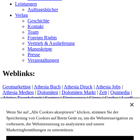
Leistungen
Auftragsbücher
Verlag
Geschichte
Kontakt
Team
Foreign Rights
Vertrieb & Auslieferung
Manuskripte
Presse
Veranstaltungen
Weblinks:
Geomarketing
|
Athesia Buch
|
Athesia Druck
|
Athesia Jobs
|
Athesia Medien
|
Dolomiten
|
Dolomiten Markt
|
Zett
|
Quimedia
|
Alpina Tourdolomit
|
Sentres
|
Firstavenue
|
Cippy
|
Grafus
|
Loeff
Sytem
Hotel Therme Meran
|
Glacier Hotel Grawand
|
Alpin Arena
Wenn Sie auf „Alle Cookies akzeptieren“ klicken, stimmen Sie der
Schnals
|
Sport Media Südtirol
Speicherung von Cookies auf Ihrem Gerät zu, um die Websitenavigation zu
verbessern, die Websitenutzung zu analysieren und unsere
Impressum
Marketingbemühungen zu unterstützen.
Privacy Policy
Cookie Policy