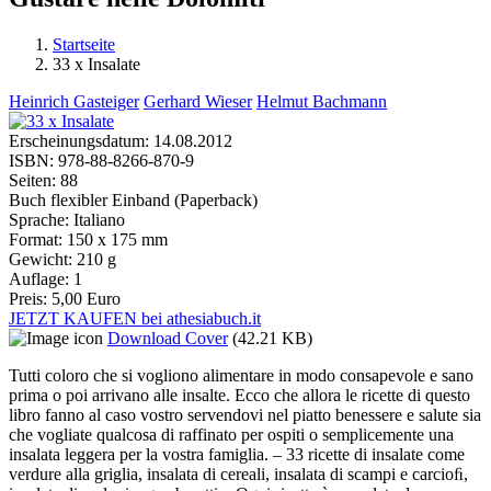
Startseite
33 x Insalate
Sie sind hier
Heinrich Gasteiger
Gerhard Wieser
Helmut Bachmann
Erscheinungsdatum:
14.08.2012
ISBN:
978-88-8266-870-9
Seiten:
88
Buch flexibler Einband (Paperback)
Sprache:
Italiano
Format:
150 x 175 mm
Gewicht:
210 g
Auflage:
1
Preis:
5,00 Euro
JETZT KAUFEN bei athesiabuch.it
Download Cover
(42.21 KB)
Tutti coloro che si vogliono alimentare in modo consapevole e sano
prima o poi arrivano alle insalte. Ecco che allora le ricette di questo
libro fanno al caso vostro servendovi nel piatto benessere e salute sia
che vogliate qualcosa di raffinato per ospiti o semplicemente una
insalata leggera per la vostra famiglia. – 33 ricette di insalate come
verdure alla griglia, insalata di cereali, insalata di scampi e carcioﬁ,