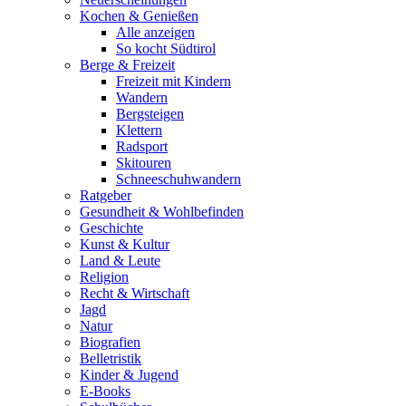
Kochen & Genießen
Alle anzeigen
So kocht Südtirol
Berge & Freizeit
Freizeit mit Kindern
Wandern
Bergsteigen
Klettern
Radsport
Skitouren
Schneeschuhwandern
Ratgeber
Gesundheit & Wohlbefinden
Geschichte
Kunst & Kultur
Land & Leute
Religion
Recht & Wirtschaft
Jagd
Natur
Biografien
Belletristik
Kinder & Jugend
E-Books