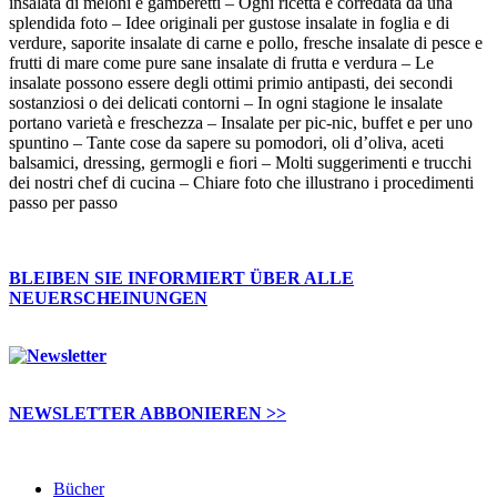
insalata di meloni e gamberetti – Ogni ricetta è corredata da una
splendida foto – Idee originali per gustose insalate in foglia e di
verdure, saporite insalate di carne e pollo, fresche insalate di pesce e
frutti di mare come pure sane insalate di frutta e verdura – Le
insalate possono essere degli ottimi primio antipasti, dei secondi
sostanziosi o dei delicati contorni – In ogni stagione le insalate
portano varietà e freschezza – Insalate per pic-nic, buffet e per uno
spuntino – Tante cose da sapere su pomodori, oli d’oliva, aceti
balsamici, dressing, germogli e ﬁori – Molti suggerimenti e trucchi
dei nostri chef di cucina – Chiare foto che illustrano i procedimenti
passo per passo
BLEIBEN SIE INFORMIERT ÜBER ALLE
NEUERSCHEINUNGEN
NEWSLETTER ABBONIEREN >>
Bücher