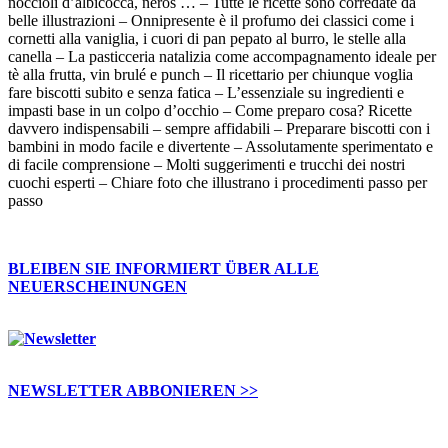
noccioli d’albicocca, neros … – Tutte le ricette sono corredate da
belle illustrazioni – Onnipresente è il profumo dei classici come i
cornetti alla vaniglia, i cuori di pan pepato al burro, le stelle alla
canella – La pasticceria natalizia come accompagnamento ideale per
tè alla frutta, vin brulé e punch – Il ricettario per chiunque voglia
fare biscotti subito e senza fatica – L’essenziale su ingredienti e
impasti base in un colpo d’occhio – Come preparo cosa? Ricette
davvero indispensabili – sempre affidabili – Preparare biscotti con i
bambini in modo facile e divertente – Assolutamente sperimentato e
di facile comprensione – Molti suggerimenti e trucchi dei nostri
cuochi esperti – Chiare foto che illustrano i procedimenti passo per
passo
BLEIBEN SIE INFORMIERT ÜBER ALLE
NEUERSCHEINUNGEN
NEWSLETTER ABBONIEREN >>