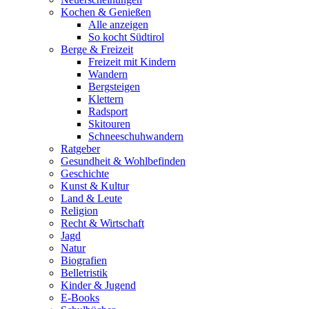
Kochen & Genießen
Alle anzeigen
So kocht Südtirol
Berge & Freizeit
Freizeit mit Kindern
Wandern
Bergsteigen
Klettern
Radsport
Skitouren
Schneeschuhwandern
Ratgeber
Gesundheit & Wohlbefinden
Geschichte
Kunst & Kultur
Land & Leute
Religion
Recht & Wirtschaft
Jagd
Natur
Biografien
Belletristik
Kinder & Jugend
E-Books