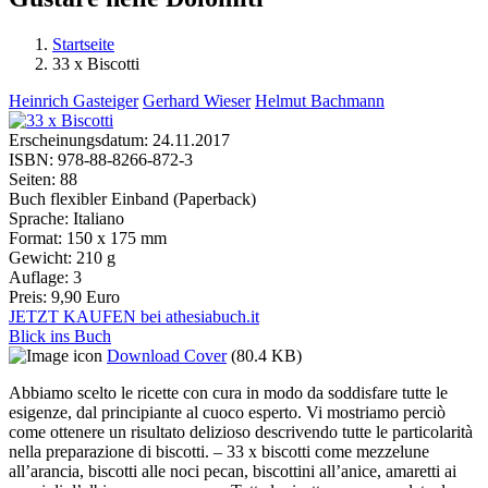
Startseite
33 x Biscotti
Sie sind hier
Heinrich Gasteiger
Gerhard Wieser
Helmut Bachmann
Erscheinungsdatum:
24.11.2017
ISBN:
978-88-8266-872-3
Seiten:
88
Buch flexibler Einband (Paperback)
Sprache:
Italiano
Format:
150 x 175 mm
Gewicht:
210 g
Auflage:
3
Preis:
9,90 Euro
JETZT KAUFEN bei athesiabuch.it
Blick ins Buch
Download Cover
(80.4 KB)
Abbiamo scelto le ricette con cura in modo da soddisfare tutte le
esigenze, dal principiante al cuoco esperto. Vi mostriamo perciò
come ottenere un risultato delizioso descrivendo tutte le particolarità
nella preparazione di biscotti. – 33 x biscotti come mezzelune
all’arancia, biscotti alle noci pecan, biscottini all’anice, amaretti ai