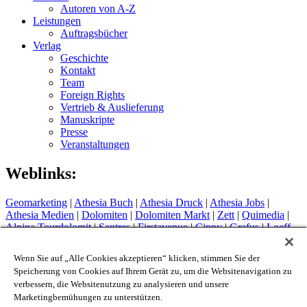
Autoren von A-Z
Leistungen
Auftragsbücher
Verlag
Geschichte
Kontakt
Team
Foreign Rights
Vertrieb & Auslieferung
Manuskripte
Presse
Veranstaltungen
Weblinks:
Geomarketing
|
Athesia Buch
|
Athesia Druck
|
Athesia Jobs
|
Athesia Medien
|
Dolomiten
|
Dolomiten Markt
|
Zett
|
Quimedia
|
Alpina Tourdolomit
|
Sentres
|
Firstavenue
|
Cippy
|
Grafus
|
Loeff
Sytem
Hotel Therme Meran
|
Glacier Hotel Grawand
|
Alpin Arena
Wenn Sie auf „Alle Cookies akzeptieren“ klicken, stimmen Sie der
Schnals
|
Sport Media Südtirol
Speicherung von Cookies auf Ihrem Gerät zu, um die Websitenavigation zu
verbessern, die Websitenutzung zu analysieren und unsere
Impressum
Marketingbemühungen zu unterstützen.
Privacy Policy