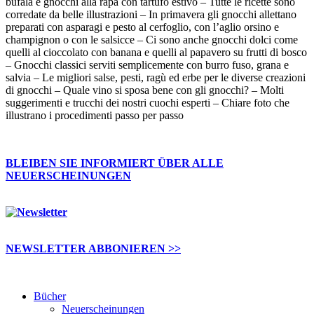
bufala e gnocchi alla rapa con tartufo estivo – Tutte le ricette sono
corredate da belle illustrazioni – In primavera gli gnocchi allettano
preparati con asparagi e pesto al cerfoglio, con l’aglio orsino e
champignon o con le salsicce – Ci sono anche gnocchi dolci come
quelli al cioccolato con banana e quelli al papavero su frutti di bosco
– Gnocchi classici serviti semplicemente con burro fuso, grana e
salvia – Le migliori salse, pesti, ragù ed erbe per le diverse creazioni
di gnocchi – Quale vino si sposa bene con gli gnocchi? – Molti
suggerimenti e trucchi dei nostri cuochi esperti – Chiare foto che
illustrano i procedimenti passo per passo
BLEIBEN SIE INFORMIERT ÜBER ALLE
NEUERSCHEINUNGEN
NEWSLETTER ABBONIEREN >>
Bücher
Neuerscheinungen