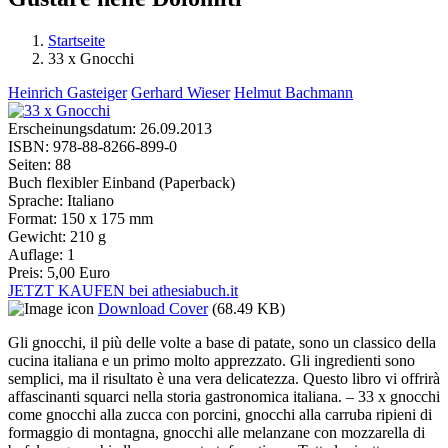
Startseite
33 x Gnocchi
Sie sind hier
Heinrich Gasteiger
Gerhard Wieser
Helmut Bachmann
Erscheinungsdatum:
26.09.2013
ISBN:
978-88-8266-899-0
Seiten:
88
Buch flexibler Einband (Paperback)
Sprache:
Italiano
Format:
150 x 175 mm
Gewicht:
210 g
Auflage:
1
Preis:
5,00 Euro
JETZT KAUFEN bei athesiabuch.it
Download Cover
(68.49 KB)
Gli gnocchi, il più delle volte a base di patate, sono un classico della
cucina italiana e un primo molto apprezzato. Gli ingredienti sono
semplici, ma il risultato è una vera delicatezza. Questo libro vi offrirà
affascinanti squarci nella storia gastronomica italiana. – 33 x gnocchi
come gnocchi alla zucca con porcini, gnocchi alla carruba ripieni di
formaggio di montagna, gnocchi alle melanzane con mozzarella di