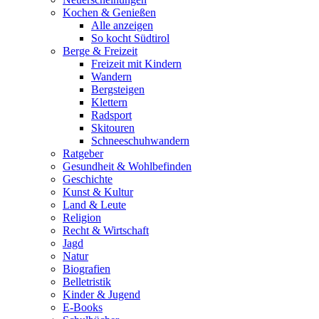
Kochen & Genießen
Alle anzeigen
So kocht Südtirol
Berge & Freizeit
Freizeit mit Kindern
Wandern
Bergsteigen
Klettern
Radsport
Skitouren
Schneeschuhwandern
Ratgeber
Gesundheit & Wohlbefinden
Geschichte
Kunst & Kultur
Land & Leute
Religion
Recht & Wirtschaft
Jagd
Natur
Biografien
Belletristik
Kinder & Jugend
E-Books