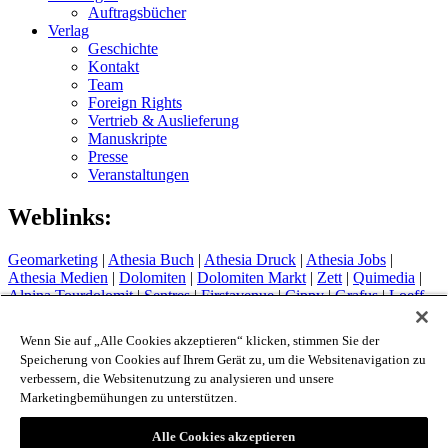
Auftragsbücher
Verlag
Geschichte
Kontakt
Team
Foreign Rights
Vertrieb & Auslieferung
Manuskripte
Presse
Veranstaltungen
Weblinks:
Geomarketing
|
Athesia Buch
|
Athesia Druck
|
Athesia Jobs
|
Athesia Medien
|
Dolomiten
|
Dolomiten Markt
|
Zett
|
Quimedia
|
Alpina Tourdolomit
|
Sentres
|
Firstavenue
|
Cippy
|
Grafus
|
Loeff
Sytem
Hotel Therme Meran
|
Glacier Hotel Grawand
|
Alpin Arena
Wenn Sie auf „Alle Cookies akzeptieren“ klicken, stimmen Sie der
Schnals
|
Sport Media Südtirol
Speicherung von Cookies auf Ihrem Gerät zu, um die Websitenavigation zu
verbessern, die Websitenutzung zu analysieren und unsere
Impressum
Marketingbemühungen zu unterstützen.
Privacy Policy
Cookie Policy
Login
Alle Cookies akzeptieren