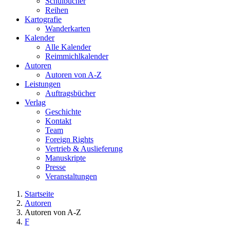
Schulbücher
Reihen
Kartografie
Wanderkarten
Kalender
Alle Kalender
Reimmichlkalender
Autoren
Autoren von A-Z
Leistungen
Auftragsbücher
Verlag
Geschichte
Kontakt
Team
Foreign Rights
Vertrieb & Auslieferung
Manuskripte
Presse
Veranstaltungen
Startseite
Autoren
Sie sind hier
Autoren von A-Z
F