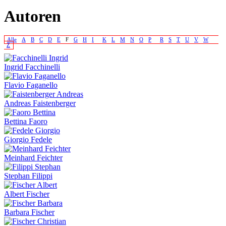
Autoren
Alle
A
B
C
D
E
F
G
H
I
K
L
M
N
O
P
R
S
T
U
V
W
Z
Ingrid Facchinelli
Flavio Faganello
Andreas Faistenberger
Bettina Faoro
Giorgio Fedele
Meinhard Feichter
Stephan Filippi
Albert Fischer
Barbara Fischer