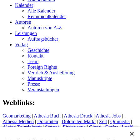
Kalender
Alle Kalender
Reimmichlkalender
Autoren
Autoren von A-Z
Leistungen
Auftragsbücher
Verlag
Geschichte
Kontakt
Team
Foreign Rights
Vertrieb & Auslieferung
Manuskripte
Presse
Veranstaltungen
Weblinks:
Geomarketing
|
Athesia Buch
|
Athesia Druck
|
Athesia Jobs
|
Athesia Medien
|
Dolomiten
|
Dolomiten Markt
|
Zett
|
Quimedia
|
Alpina Tourdolomit
|
Sentres
|
Firstavenue
|
Cippy
|
Grafus
|
Loeff
Sytem
Hotel Therme Meran
|
Glacier Hotel Grawand
|
Alpin Arena