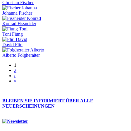
Christian Fischer
Johanna Fischer
Konrad Fissneider
Toni Fiung
David Fliri
Alberto Folgheraiter
1
Seiten
2
›
»
BLEIBEN SIE INFORMIERT ÜBER ALLE
NEUERSCHEINUNGEN