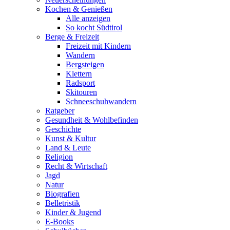
Kochen & Genießen
Alle anzeigen
So kocht Südtirol
Berge & Freizeit
Freizeit mit Kindern
Wandern
Bergsteigen
Klettern
Radsport
Skitouren
Schneeschuhwandern
Ratgeber
Gesundheit & Wohlbefinden
Geschichte
Kunst & Kultur
Land & Leute
Religion
Recht & Wirtschaft
Jagd
Natur
Biografien
Belletristik
Kinder & Jugend
E-Books