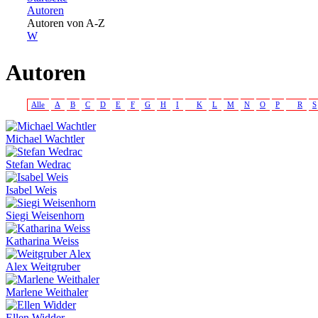
Autoren
Sie sind hier
Autoren von A-Z
W
Autoren
Alle
A
B
C
D
E
F
G
H
I
K
L
M
N
O
P
R
S
Michael Wachtler
Stefan Wedrac
Isabel Weis
Siegi Weisenhorn
Katharina Weiss
Alex Weitgruber
Marlene Weithaler
Ellen Widder