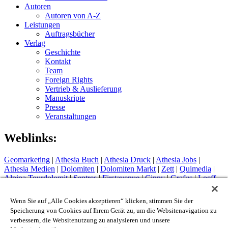
Autoren
Autoren von A-Z
Leistungen
Auftragsbücher
Verlag
Geschichte
Kontakt
Team
Foreign Rights
Vertrieb & Auslieferung
Manuskripte
Presse
Veranstaltungen
Weblinks:
Geomarketing
|
Athesia Buch
|
Athesia Druck
|
Athesia Jobs
|
Athesia Medien
|
Dolomiten
|
Dolomiten Markt
|
Zett
|
Quimedia
|
Alpina Tourdolomit
|
Sentres
|
Firstavenue
|
Cippy
|
Grafus
|
Loeff
Sytem
Hotel Therme Meran
|
Glacier Hotel Grawand
|
Alpin Arena
Wenn Sie auf „Alle Cookies akzeptieren“ klicken, stimmen Sie der
Schnals
|
Sport Media Südtirol
Speicherung von Cookies auf Ihrem Gerät zu, um die Websitenavigation zu
verbessern, die Websitenutzung zu analysieren und unsere
Impressum