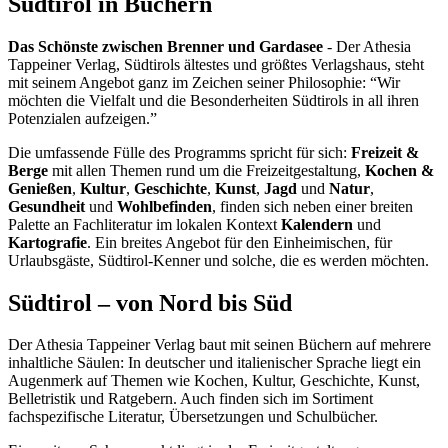
Südtirol in Büchern
Das Schönste zwischen Brenner und Gardasee
- Der Athesia
Tappeiner Verlag, Südtirols ältestes und größtes Verlagshaus, steht
mit seinem Angebot ganz im Zeichen seiner Philosophie: “Wir
möchten die Vielfalt und die Besonderheiten Südtirols in all ihren
Potenzialen aufzeigen.”
Die umfassende Fülle des Programms spricht für sich:
Freizeit &
Berge
mit allen Themen rund um die Freizeitgestaltung,
Kochen &
Genießen
,
Kultur
,
Geschichte
,
Kunst
,
Jagd
und
Natur
,
Gesundheit
und
Wohlbefinden
, finden sich neben einer breiten
Palette an Fachliteratur im lokalen Kontext
Kalendern
und
Kartografie
. Ein breites Angebot für den Einheimischen, für
Urlaubsgäste, Südtirol-Kenner und solche, die es werden möchten.
Südtirol – von Nord bis Süd
Der Athesia Tappeiner Verlag baut mit seinen Büchern auf mehrere
inhaltliche Säulen: In deutscher und italienischer Sprache liegt ein
Augenmerk auf Themen wie Kochen, Kultur, Geschichte, Kunst,
Belletristik und Ratgebern. Auch finden sich im Sortiment
fachspezifische Literatur, Übersetzungen und Schulbücher.