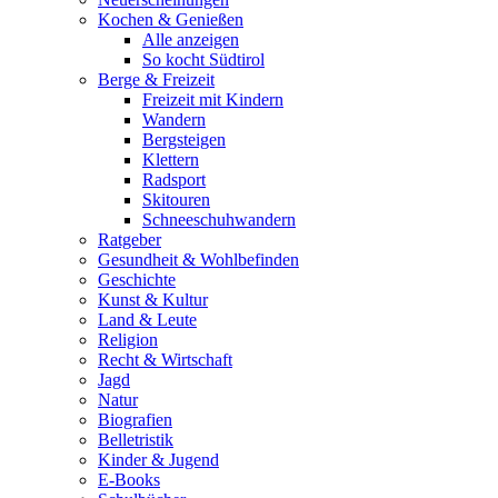
Kochen & Genießen
Alle anzeigen
So kocht Südtirol
Berge & Freizeit
Freizeit mit Kindern
Wandern
Bergsteigen
Klettern
Radsport
Skitouren
Schneeschuhwandern
Ratgeber
Gesundheit & Wohlbefinden
Geschichte
Kunst & Kultur
Land & Leute
Religion
Recht & Wirtschaft
Jagd
Natur
Biografien
Belletristik
Kinder & Jugend
E-Books