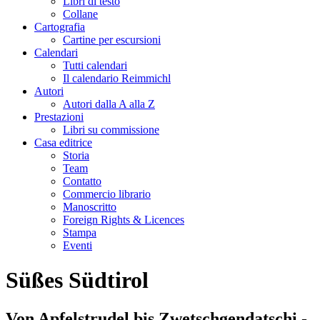
Libri di testo
Collane
Cartografia
Cartine per escursioni
Calendari
Tutti calendari
Il calendario Reimmichl
Autori
Autori dalla A alla Z
Prestazioni
Libri su commissione
Casa editrice
Storia
Team
Contatto
Commercio librario
Manoscritto
Foreign Rights & Licences
Stampa
Eventi
Süßes Südtirol
Von Apfelstrudel bis Zwetschgendatschi -