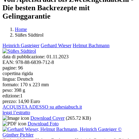
Die besten Backrezepte mit
Gelinggarantie
Home
Süßes Südtirol
Tu sei qui
Heinrich Gasteiger
Gerhard Wieser
Helmut Bachmann
data di pubblicazione:
01.11.2023
EAN:
978-88-6839-712-8
pagine:
96
copertina rigida
lingua:
Deutsch
formato:
170 x 223 mm
peso:
398 g
edizione:
1
prezzo:
14,90 Euro
ACQUISTA ADESSO su athesiabuch.it
leggi l’estratto
Download Cover
(265.72 KB)
Download Foto