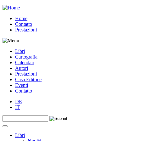
Jump to navigation
Home
Contatto
Prestazioni
Libri
Cartografia
Calendari
Autori
Prestazioni
Casa Editrice
Eventi
Contatto
DE
IT
Search this site
Form di ricerca
Libri
Novità