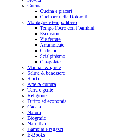
Cucina
Cucina e piaceri
Cucinare nelle Dolomiti
Montagne e tempo libero
Tempo libero con i bambini
Escursioni
Vie ferrate
Arrampicate
Ciclismo
Scialpinismo
Ciaspolate
Manuali & guide
Salute & benessere
Storia
Arte & cultura
Terra e gente
Religione
Diritto ed economia
Caccia
Natura
Biografie
Narrativa
Bambini e ragazzi
E-Books