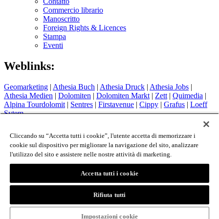
Contatto
Commercio librario
Manoscritto
Foreign Rights & Licences
Stampa
Eventi
Weblinks:
Geomarketing
|
Athesia Buch
|
Athesia Druck
|
Athesia Jobs
|
Athesia Medien
|
Dolomiten
|
Dolomiten Markt
|
Zett
|
Quimedia
|
Alpina Tourdolomit
|
Sentres
|
Firstavenue
|
Cippy
|
Grafus
|
Loeff
Sytem
Hotel Therme Meran
|
Glacier Hotel Grawand
|
Alpin Arena
Schnals
|
Sport Media Südtirol
Cliccando su “Accetta tutti i cookie”, l'utente accetta di memorizzare i
cookie sul dispositivo per migliorare la navigazione del sito, analizzare
Colophon
l'utilizzo del sito e assistere nelle nostre attività di marketing.
Privacy Policy
Cookie Policy
Login
Accetta tutti i cookie
© 2026 - Athesia Buch GmbH / Athesia Tappeiner Verlag -
Rifiuta tutti
IT 00853860211
created by
www.whmedia.it
Impostazioni cookie