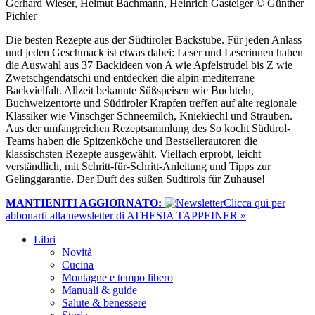
Gerhard Wieser, Helmut Bachmann, Heinrich Gasteiger © Günther
Pichler
Die besten Rezepte aus der Südtiroler Backstube. Für jeden Anlass
und jeden Geschmack ist etwas dabei: Leser und Leserinnen haben
die Auswahl aus 37 Backideen von A wie Apfelstrudel bis Z wie
Zwetschgendatschi und entdecken die alpin-mediterrane
Backvielfalt. Allzeit bekannte Süßspeisen wie Buchteln,
Buchweizentorte und Südtiroler Krapfen treffen auf alte regionale
Klassiker wie Vinschger Schneemilch, Kniekiechl und Strauben.
Aus der umfangreichen Rezeptsammlung des So kocht Südtirol-
Teams haben die Spitzenköche und Bestsellerautoren die
klassischsten Rezepte ausgewählt. Vielfach erprobt, leicht
verständlich, mit Schritt-für-Schritt-Anleitung und Tipps zur
Gelinggarantie. Der Duft des süßen Südtirols für Zuhause!
MANTIENITI AGGIORNATO:
​Clicca qui per
abbonarti alla newsletter di ATHESIA TAPPEINER »
Libri
Novità
Cucina
Montagne e tempo libero
Manuali & guide
Salute & benessere