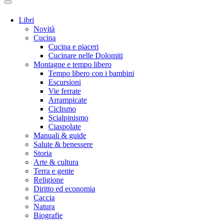
Libri
Novità
Cucina
Cucina e piaceri
Cucinare nelle Dolomiti
Montagne e tempo libero
Tempo libero con i bambini
Escursioni
Vie ferrate
Arrampicate
Ciclismo
Scialpinismo
Ciaspolate
Manuali & guide
Salute & benessere
Storia
Arte & cultura
Terra e gente
Religione
Diritto ed economia
Caccia
Natura
Biografie