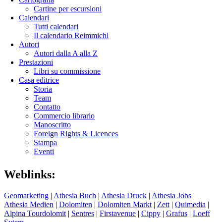
Cartine per escursioni
Calendari
Tutti calendari
Il calendario Reimmichl
Autori
Autori dalla A alla Z
Prestazioni
Libri su commissione
Casa editrice
Storia
Team
Contatto
Commercio librario
Manoscritto
Foreign Rights & Licences
Stampa
Eventi
Weblinks:
Geomarketing
|
Athesia Buch
|
Athesia Druck
|
Athesia Jobs
|
Athesia Medien
|
Dolomiten
|
Dolomiten Markt
|
Zett
|
Quimedia
|
Alpina Tourdolomit
|
Sentres
|
Firstavenue
|
Cippy
|
Grafus
|
Loeff