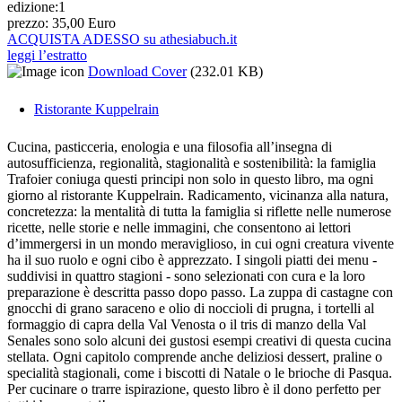
edizione:
1
prezzo:
35,00 Euro
ACQUISTA ADESSO su athesiabuch.it
leggi l’estratto
Download Cover
(232.01 KB)
Ristorante Kuppelrain
Cucina, pasticceria, enologia e una filosofia all’insegna di
autosufficienza, regionalità, stagionalità e sostenibilità: la famiglia
Trafoier coniuga questi principi non solo in questo libro, ma ogni
giorno al ristorante Kuppelrain. Radicamento, vicinanza alla natura,
concretezza: la mentalità di tutta la famiglia si riflette nelle numerose
ricette, nelle storie e nelle immagini, che consentono ai lettori
d’immergersi in un mondo meraviglioso, in cui ogni creatura vivente
ha il suo ruolo e ogni cibo è apprezzato. I singoli piatti dei menu -
suddivisi in quattro stagioni - sono selezionati con cura e la loro
preparazione è descritta passo dopo passo. La zuppa di castagne con
gnocchi di grano saraceno e olio di noccioli di prugna, i tortelli al
formaggio di capra della Val Venosta o il tris di manzo della Val
Senales sono solo alcuni dei gustosi esempi creativi di questa cucina
stellata. Ogni capitolo comprende anche deliziosi dessert, praline o
specialità stagionali, come i biscotti di Natale o le brioche di Pasqua.
Per cucinare o trarre ispirazione, questo libro è il dono perfetto per