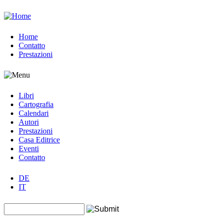
Jump to navigation
Home
Contatto
Prestazioni
Libri
Cartografia
Calendari
Autori
Prestazioni
Casa Editrice
Eventi
Contatto
DE
IT
Search this site
Form di ricerca