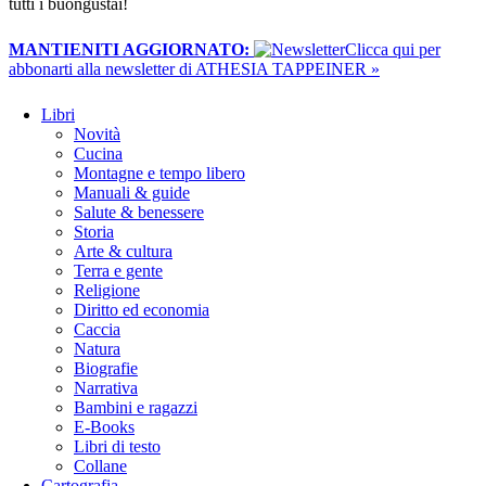
tutti i buongustai!
MANTIENITI AGGIORNATO:
​Clicca qui per
abbonarti alla newsletter di ATHESIA TAPPEINER »
Libri
Novità
Cucina
Montagne e tempo libero
Manuali & guide
Salute & benessere
Storia
Arte & cultura
Terra e gente
Religione
Diritto ed economia
Caccia
Natura
Biografie
Narrativa
Bambini e ragazzi
E-Books
Libri di testo
Collane
Cartografia