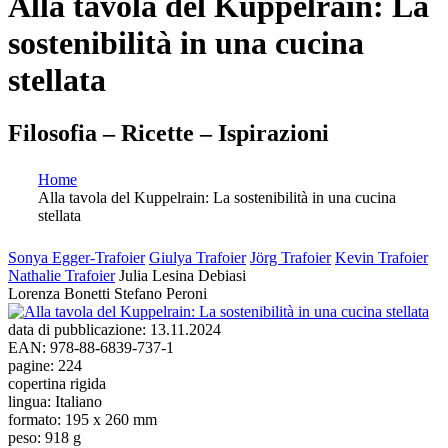
Alla tavola del Kuppelrain: La
sostenibilità in una cucina
stellata
Filosofia – Ricette – Ispirazioni
Home
Alla tavola del Kuppelrain: La sostenibilità in una cucina
Tu sei qui
stellata
Sonya Egger-Trafoier
Giulya Trafoier
Jörg Trafoier
Kevin Trafoier
Nathalie Trafoier
Julia Lesina Debiasi
Lorenza Bonetti
Stefano Peroni
data di pubblicazione:
13.11.2024
EAN:
978-88-6839-737-1
pagine:
224
copertina rigida
lingua:
Italiano
formato:
195 x 260 mm
peso:
918 g