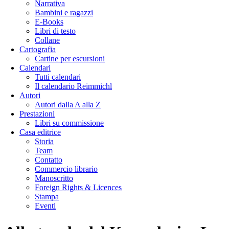
Narrativa
Bambini e ragazzi
E-Books
Libri di testo
Collane
Cartografia
Cartine per escursioni
Calendari
Tutti calendari
Il calendario Reimmichl
Autori
Autori dalla A alla Z
Prestazioni
Libri su commissione
Casa editrice
Storia
Team
Contatto
Commercio librario
Manoscritto
Foreign Rights & Licences
Stampa
Eventi