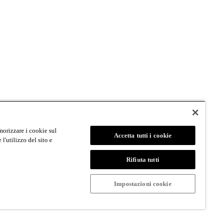
dolomit
|
Sentres
|
Firstavenue
|
Cippy
|
Grafus
|
Loeff Sytem
morizzare i cookie sul
Accetta tutti i cookie
l'utilizzo del sito e
Rifiuta tutti
Impostazioni cookie