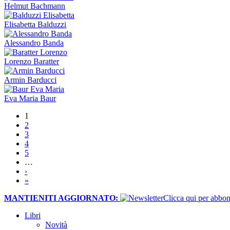
Helmut Bachmann
Elisabetta Balduzzi
Alessandro Banda
Lorenzo Baratter
Armin Barducci
Eva Maria Baur
1
Pagine
2
3
4
5
…
›
»
MANTIENITI AGGIORNATO:
​Clicca qui per abb
Libri
Novità