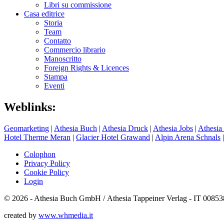
Libri su commissione
Casa editrice
Storia
Team
Contatto
Commercio librario
Manoscritto
Foreign Rights & Licences
Stampa
Eventi
Weblinks:
Geomarketing
|
Athesia Buch
|
Athesia Druck
|
Athesia Jobs
|
Athesia
Hotel Therme Meran
|
Glacier Hotel Grawand
|
Alpin Arena Schnals
Colophon
Privacy Policy
Cookie Policy
Login
© 2026 - Athesia Buch GmbH / Athesia Tappeiner Verlag - IT 0085
created by
www.whmedia.it