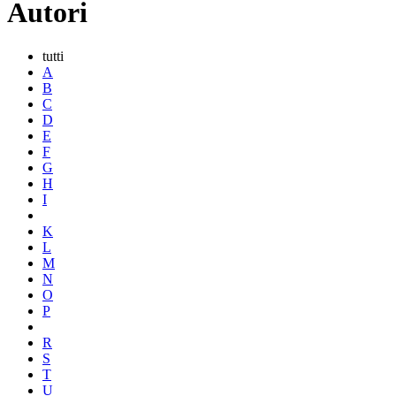
Autori
tutti
A
B
C
D
E
F
G
H
I
K
L
M
N
O
P
R
S
T
U