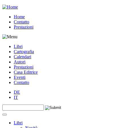
Jump to navigation
Home
Contatto
Prestazioni
Libri
Cartografia
Calendari
Autori
Prestazioni
Casa Editrice
Eventi
Contatto
DE
IT
Search this site
Form di ricerca
Libri
Novità