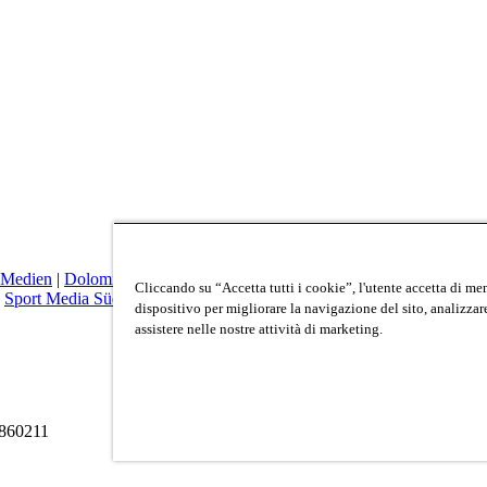
 Medien
|
Dolomiten
|
Dolomiten Markt
|
Zett
|
Quimedia
|
Alpina Tour
Cliccando su “Accetta tutti i cookie”, l'utente accetta di me
|
Sport Media Südtirol
dispositivo per migliorare la navigazione del sito, analizzare 
assistere nelle nostre attività di marketing.
3860211