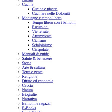
Cucina
Cucina e piaceri
Cucinare nelle Dolomiti
Montagne e tempo libero
Tempo libero con i bambini
Escursioni
Vie ferrate
Arrampicate
Ciclismo
Scialpinismo
Ciaspolate
Manuali & guide
Salute & benessere
Storia
Arte & cultura
Terra e gente
Religione
Diritto ed economia
Caccia
Natura
Biografie
Narrativa
Bambini e ragazzi
E-Books