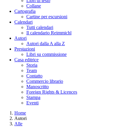
Libri di testo
Collane
Cartografia
Cartine per escursioni
Calendari
Tutti calendari
Il calendario Reimmichl
Autori
Autori dalla A alla Z
Prestazioni
Libri su commissione
Casa editrice
Storia
Team
Contatto
Commercio librario
Manoscritto
Foreign Rights & Licences
Stampa
Eventi
Home
Autori
Tu sei qui
Alle