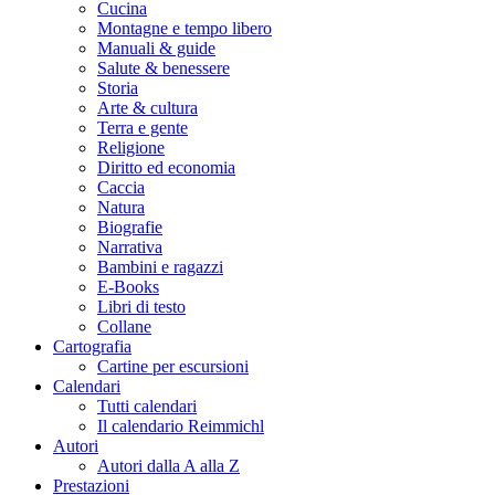
Cucina
Montagne e tempo libero
Manuali & guide
Salute & benessere
Storia
Arte & cultura
Terra e gente
Religione
Diritto ed economia
Caccia
Natura
Biografie
Narrativa
Bambini e ragazzi
E-Books
Libri di testo
Collane
Cartografia
Cartine per escursioni
Calendari
Tutti calendari
Il calendario Reimmichl
Autori
Autori dalla A alla Z
Prestazioni