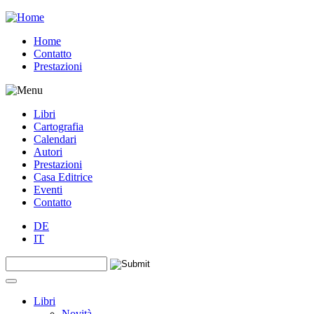
Jump to navigation
Home
Contatto
Prestazioni
Libri
Cartografia
Calendari
Autori
Prestazioni
Casa Editrice
Eventi
Contatto
DE
IT
Search this site
Form di ricerca
Libri
Novità