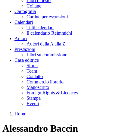
Libri di testo
Collane
Cartografia
Cartine per escursioni
Calendari
Tutti calendari
Il calendario Reimmichl
Autori
Autori dalla A alla Z
Prestazioni
Libri su commissione
Casa editrice
Storia
Team
Contatto
Commercio librario
Manoscritto
Foreign Rights & Licences
Stampa
Eventi
Home
Tu sei qui
Alessandro Baccin