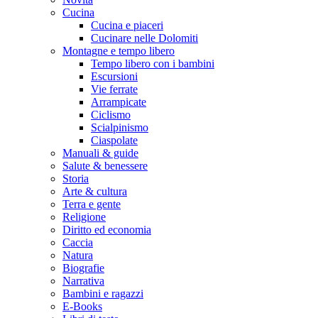
Cucina
Cucina e piaceri
Cucinare nelle Dolomiti
Montagne e tempo libero
Tempo libero con i bambini
Escursioni
Vie ferrate
Arrampicate
Ciclismo
Scialpinismo
Ciaspolate
Manuali & guide
Salute & benessere
Storia
Arte & cultura
Terra e gente
Religione
Diritto ed economia
Caccia
Natura
Biografie
Narrativa
Bambini e ragazzi
E-Books